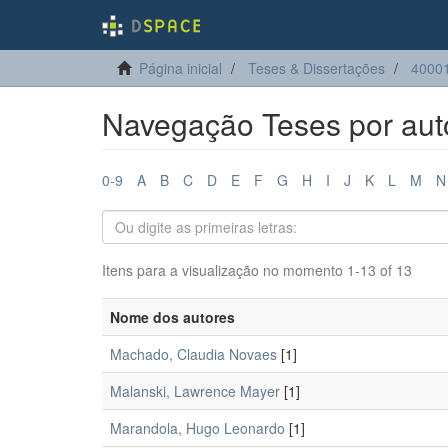
Página inicial
Teses & Dissertações
4000
Navegação Teses por aut
0-9
A
B
C
D
E
F
G
H
I
J
K
L
M
N
Itens para a visualização no momento 1-13 of 13
Nome dos autores
Machado, Claudia Novaes
[1]
Malanski, Lawrence Mayer
[1]
Marandola, Hugo Leonardo
[1]