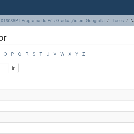
1016035P1 Programa de Pós-Graduação em Geografia
Teses
N
or
O
P
Q
R
S
T
U
V
W
X
Y
Z
Ir