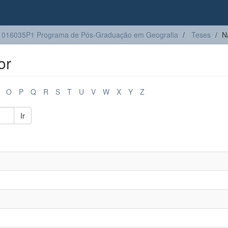
1016035P1 Programa de Pós-Graduação em Geografia
Teses
N
or
O
P
Q
R
S
T
U
V
W
X
Y
Z
Ir