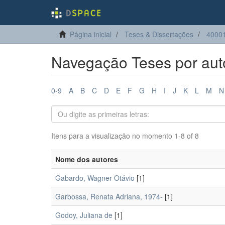
Página inicial
Teses & Dissertações
4000
Navegação Teses por aut
0-9
A
B
C
D
E
F
G
H
I
J
K
L
M
N
Itens para a visualização no momento 1-8 of 8
Nome dos autores
Gabardo, Wagner Otávio
[1]
Garbossa, Renata Adriana, 1974-
[1]
Godoy, Juliana de
[1]