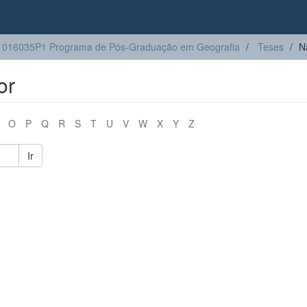
1016035P1 Programa de Pós-Graduação em Geografia
Teses
N
or
O
P
Q
R
S
T
U
V
W
X
Y
Z
Ir