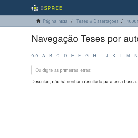
Página inicial
Teses & Dissertações
4000
Navegação Teses por aut
0-9
A
B
C
D
E
F
G
H
I
J
K
L
M
N
Desculpe, não há nenhum resultado para essa busca.