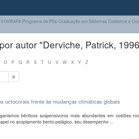
016054P6 Programa de Pós-Graduação em Sistemas Costeiros e Oc
or autor "Derviche, Patrick, 1996
O
P
Q
R
S
T
U
V
W
X
Y
Z
Ir
dos octocorais frente às mudanças climáticas globais
rganismos bênticos suspensívoros mais abundantes em costões ro
papel no acoplamento bento-pelágico, seu desempenho ...