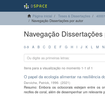
Página inicial
Teses & Dissertações
40001
Navegação Dissertações por autor
Navegação Dissertações p
0-9
A
B
C
D
E
F
G
H
I
J
K
L
M
N
Itens para a visualização no momento 1-1 of 1
O papel da ecologia alimentar na resiliência 
Derviche, Patrick, 1996-
(
2021
)
Resumo: Embora os octocorais estejam entre os o
recifes de coral, além de desempenhar um relevante 