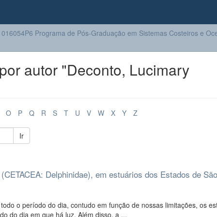
016054P6 Programa de Pós-Graduação em Sistemas Costeiros e Oc
por autor "Deconto, Lucimary
O
P
Q
R
S
T
U
V
W
X
Y
Z
Ir
s (CETACEA: Delphinidae), em estuários dos Estados de São
todo o período do dia, contudo em função de nossas limitações, os e
o do dia em que há luz. Além disso, a ...