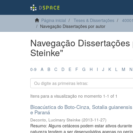
Página inicial
Teses & Dissertações
40001
Navegação Dissertações por autor
Navegação Dissertações 
Steinke"
0-9
A
B
C
D
E
F
G
H
I
J
K
L
M
N
Itens para a visualização no momento 1-1 of 1
Bioacústica do Boto-Cinza, Sotalia guianensi
e Paraná
Deconto, Lucimary Steinke
(
2013-11-27
)
Resumo: Alguns cetáceos podem estar ativos durante 
natureza tendem a ser desenvolvidos apenas no períod