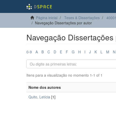
Página inicial
Teses & Dissertações
40001
Navegação Dissertações por autor
Navegação Dissertações 
0-9
A
B
C
D
E
F
G
H
I
J
K
L
M
N
Itens para a visualização no momento 1-1 of 1
Nome dos autores
Quito, Letícia
[1]