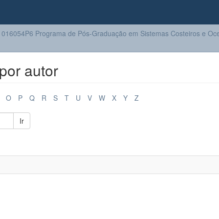
016054P6 Programa de Pós-Graduação em Sistemas Costeiros e Oc
por autor
O
P
Q
R
S
T
U
V
W
X
Y
Z
Ir