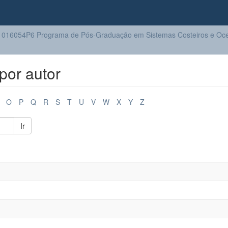
016054P6 Programa de Pós-Graduação em Sistemas Costeiros e Oc
por autor
O
P
Q
R
S
T
U
V
W
X
Y
Z
Ir