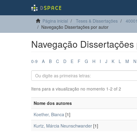
Página inicial
Teses & Dissertações
40001
Navegação Dissertações por autor
Navegação Dissertações 
0-9
A
B
C
D
E
F
G
H
I
J
K
L
M
N
Itens para a visualização no momento 1-2 of 2
Nome dos autores
Koether, Bianca
[1]
Kurtz, Márcia Neunschwander
[1]