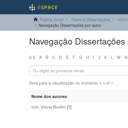
Página inicial
Teses & Dissertações
40001
Navegação Dissertações por autor
Navegação Dissertações 
0-9
A
B
C
D
E
F
G
H
I
J
K
L
M
N
Itens para a visualização no momento 1-1 of 1
Nome dos autores
Iurk, Vitória Bonfim
[1]