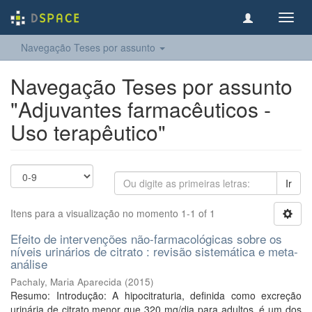
Toggl
navig
Navegação Teses por assunto
Navegação Teses por assunto
"Adjuvantes farmacêuticos -
Uso terapêutico"
Ir
Itens para a visualização no momento 1-1 of 1
Efeito de intervenções não-farmacológicas sobre os
níveis urinários de citrato : revisão sistemática e meta-
análise
Pachaly, Maria Aparecida
(
2015
)
Resumo: Introdução: A hipocitraturia, definida como excreção
urinária de citrato menor que 320 mg/dia para adultos, é um dos