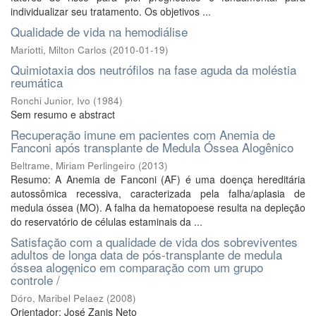
individualizar seu tratamento. Os objetivos ...
Qualidade de vida na hemodiálise
Mariotti, Milton Carlos
(
2010-01-19
)
Quimiotaxia dos neutrófilos na fase aguda da moléstia
reumática
Ronchi Junior, Ivo
(
1984
)
Sem resumo e abstract
Recuperação imune em pacientes com Anemia de
Fanconi após transplante de Medula Óssea Alogênico
Beltrame, Miriam Perlingeiro
(
2013
)
Resumo: A Anemia de Fanconi (AF) é uma doença hereditária
autossômica recessiva, caracterizada pela falha/aplasia de
medula óssea (MO). A falha da hematopoese resulta na depleção
do reservatório de células estaminais da ...
Satisfaçăo com a qualidade de vida dos sobreviventes
adultos de longa data de pós-transplante de medula
óssea alogęnico em comparaçăo com um grupo
controle /
Dóro, Maribel Pelaez
(
2008
)
Orientador: José Zanis Neto