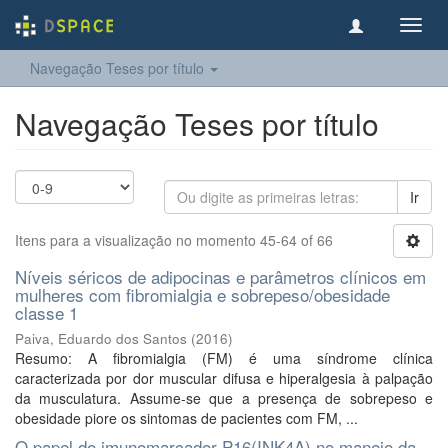
Toggl
navig
Navegação Teses por título
Navegação Teses por título
Ir
Itens para a visualização no momento 45-64 of 66
Níveis séricos de adipocinas e parâmetros clínicos em
mulheres com fibromialgia e sobrepeso/obesidade
classe 1
Paiva, Eduardo dos Santos
(
2016
)
Resumo: A fibromialgia (FM) é uma síndrome clínica
caracterizada por dor muscular difusa e hiperalgesia à palpação
da musculatura. Assume-se que a presença de sobrepeso e
obesidade piore os sintomas de pacientes com FM, ...
O papel do imunomarcador P16(INK4A) no manejo da