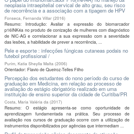
neoplasia intraepitelial cervical de alto grau, seu risco
de recorrência e a associação com a tipagem de HPV
Fonseca, Fernanda Villar
(
2016
)
Resumo: Introdução: Avaliar a expressão do biomarcador
p16INK4a no produto de conização de mulheres com diagnóstico
de NIC-AG e correlacionar a sua expressão com a severidade
das lesões, a habilidade de prever a recorrência, ...
Pele e esporte : infecçőes fúngicas cutaneas podais no
futebol profissional /
Purim, Katia Sheylla Malta
(
2006
)
Orientador: Flavio de Queiroz-Telles Filho
Percepção dos estudantes do nono período do curso de
graduação em Medicina, em relação ao processo de
avaliação do estágio obrigatório realizado em uma
instituição de ensino superior da cidade de Curitiba/PR
Costa, Maria Valéria da
(
2017
)
Resumo: O estágio apresenta-se como oportunidade de
aprendizagem fundamentada na prática. Seu processo de
avaliação nos cursos de graduação ocorre com a utilização de
instrumentos disponibilizados por agências que intermediam ...