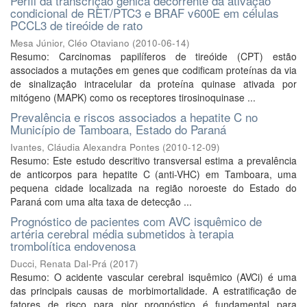
Perfil da transcrição gênica decorrente da ativação
condicional de RET/PTC3 e BRAF v600E em células
PCCL3 de tireóide de rato
Mesa Júnior, Cléo Otaviano
(
2010-06-14
)
Resumo: Carcinomas papilíferos de tireóide (CPT) estão
associados a mutações em genes que codificam proteínas da via
de sinalização intracelular da proteína quinase ativada por
mitógeno (MAPK) como os receptores tirosinoquinase ...
Prevalência e riscos associados a hepatite C no
Município de Tamboara, Estado do Paraná
Ivantes, Cláudia Alexandra Pontes
(
2010-12-09
)
Resumo: Este estudo descritivo transversal estima a prevalência
de anticorpos para hepatite C (anti-VHC) em Tamboara, uma
pequena cidade localizada na região noroeste do Estado do
Paraná com uma alta taxa de detecção ...
Prognóstico de pacientes com AVC isquêmico de
artéria cerebral média submetidos à terapia
trombolítica endovenosa
Ducci, Renata Dal-Prá
(
2017
)
Resumo: O acidente vascular cerebral isquêmico (AVCi) é uma
das principais causas de morbimortalidade. A estratificação de
fatores de risco para pior prognóstico é fundamental para