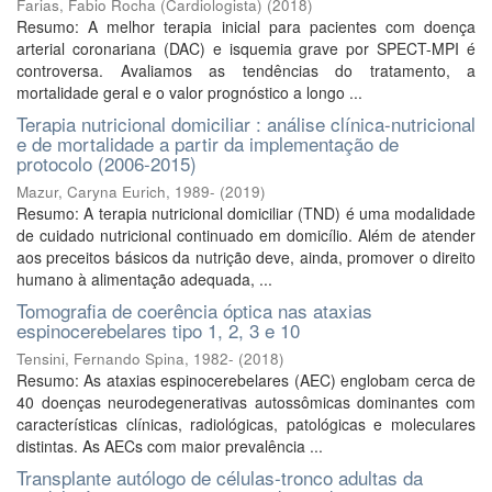
Farias, Fabio Rocha (Cardiologista)
(
2018
)
Resumo: A melhor terapia inicial para pacientes com doença
arterial coronariana (DAC) e isquemia grave por SPECT-MPI é
controversa. Avaliamos as tendências do tratamento, a
mortalidade geral e o valor prognóstico a longo ...
Terapia nutricional domiciliar : análise clínica-nutricional
e de mortalidade a partir da implementação de
protocolo (2006-2015)
Mazur, Caryna Eurich, 1989-
(
2019
)
Resumo: A terapia nutricional domiciliar (TND) é uma modalidade
de cuidado nutricional continuado em domicílio. Além de atender
aos preceitos básicos da nutrição deve, ainda, promover o direito
humano à alimentação adequada, ...
Tomografia de coerência óptica nas ataxias
espinocerebelares tipo 1, 2, 3 e 10
Tensini, Fernando Spina, 1982-
(
2018
)
Resumo: As ataxias espinocerebelares (AEC) englobam cerca de
40 doenças neurodegenerativas autossômicas dominantes com
características clínicas, radiológicas, patológicas e moleculares
distintas. As AECs com maior prevalência ...
Transplante autólogo de células-tronco adultas da