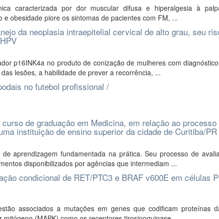
ica caracterizada por dor muscular difusa e hiperalgesia à pal
e obesidade piore os sintomas de pacientes com FM, ...
 da neoplasia intraepitelial cervical de alto grau, seu ris
e HPV
ador p16INK4a no produto de conização de mulheres com diagnóstico
as lesões, a habilidade de prever a recorrência, ...
odais no futebol profissional /
 curso de graduação em Medicina, em relação ao processo
 uma instituição de ensino superior da cidade de Curitiba/PR
 de aprendizagem fundamentada na prática. Seu processo de avali
mentos disponibilizados por agências que intermediam ...
ativação condicional de RET/PTC3 e BRAF v600E em células
 estão associados a mutações em genes que codificam proteínas d
por mitógeno (MAPK) como os receptores tirosinoquinase ...