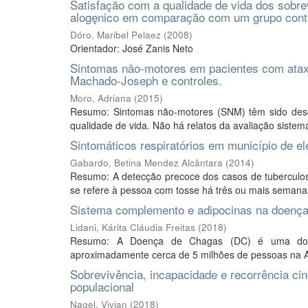
Satisfaçăo com a qualidade de vida dos sobre
alogęnico em comparaçăo com um grupo contr
Dóro, Maribel Pelaez
(
2008
)
Orientador: José Zanis Neto
Sintomas não-motores em pacientes com ataxi
Machado-Joseph e controles.
Moro, Adriana
(
2015
)
Resumo: Sintomas não-motores (SNM) têm sido descr
qualidade de vida. Não há relatos da avaliação sistemá
Sintomáticos respiratórios em município de el
Gabardo, Betina Mendez Alcântara
(
2014
)
Resumo: A detecção precoce dos casos de tuberculose 
se refere à pessoa com tosse há três ou mais semanas
Sistema complemento e adipocinas na doença
Lidani, Kárita Cláudia Freitas
(
2018
)
Resumo: A Doença de Chagas (DC) é uma doenç
aproximadamente cerca de 5 milhões de pessoas na Am
Sobrevivência, incapacidade e recorrência ci
populacional
Nagel, Vivian
(
2018
)