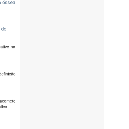
a óssea
 de
ativo na
definição
acomete
ica ...