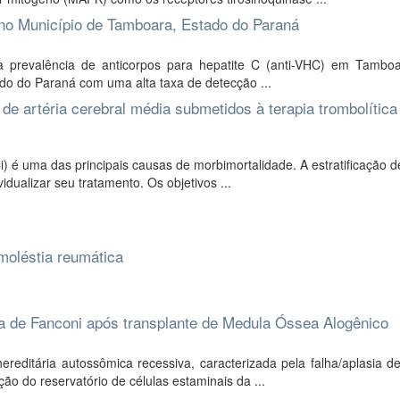
 no Município de Tamboara, Estado do Paraná
 a prevalência de anticorpos para hepatite C (anti-VHC) em Tambo
do do Paraná com uma alta taxa de detecção ...
e artéria cerebral média submetidos à terapia trombolítica
 é uma das principais causas de morbimortalidade. A estratificação d
idualizar seu tratamento. Os objetivos ...
moléstia reumática
de Fanconi após transplante de Medula Óssea Alogênico
ditária autossômica recessiva, caracterizada pela falha/aplasia d
o do reservatório de células estaminais da ...