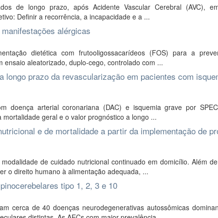
ados de longo prazo, após Acidente Vascular Cerebral (AVC), e
vo: Definir a recorrência, a incapacidade e a ...
 manifestações alérgicas
mentação dietética com frutooligossacarídeos (FOS) para a prev
m ensaio aleatorizado, duplo-cego, controlado com ...
 a longo prazo da revascularização em pacientes com isque
com doença arterial coronariana (DAC) e isquemia grave por SPE
mortalidade geral e o valor prognóstico a longo ...
a-nutricional e de mortalidade a partir da implementação de p
a modalidade de cuidado nutricional continuado em domicílio. Além d
er o direito humano à alimentação adequada, ...
pinocerebelares tipo 1, 2, 3 e 10
bam cerca de 40 doenças neurodegenerativas autossômicas domina
oleculares distintas. As AECs com maior prevalência ...