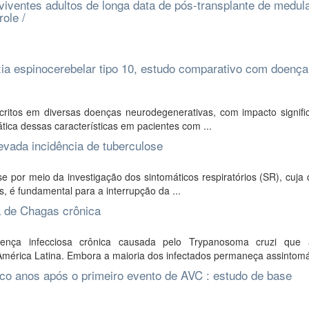
viventes adultos de longa data de pós-transplante de medul
ole /
a espinocerebelar tipo 10, estudo comparativo com doença
itos em diversas doenças neurodegenerativas, com impacto signific
tica dessas características em pacientes com ...
evada incidência de tuberculose
por meio da investigação dos sintomáticos respiratórios (SR), cuja 
, é fundamental para a interrupção da ...
 de Chagas crônica
a infecciosa crônica causada pelo Trypanosoma cruzi que 
érica Latina. Embora a maioria dos infectados permaneça assintomát
nco anos após o primeiro evento de AVC : estudo de base