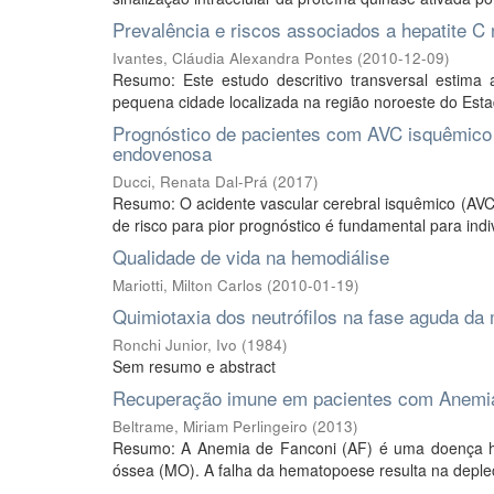
Prevalência e riscos associados a hepatite C
Ivantes, Cláudia Alexandra Pontes
(
2010-12-09
)
Resumo: Este estudo descritivo transversal estima
pequena cidade localizada na região noroeste do Esta
Prognóstico de pacientes com AVC isquêmico d
endovenosa
Ducci, Renata Dal-Prá
(
2017
)
Resumo: O acidente vascular cerebral isquêmico (AVCi)
de risco para pior prognóstico é fundamental para indiv
Qualidade de vida na hemodiálise
Mariotti, Milton Carlos
(
2010-01-19
)
Quimiotaxia dos neutrófilos na fase aguda da 
Ronchi Junior, Ivo
(
1984
)
Sem resumo e abstract
Recuperação imune em pacientes com Anemia 
Beltrame, Miriam Perlingeiro
(
2013
)
Resumo: A Anemia de Fanconi (AF) é uma doença here
óssea (MO). A falha da hematopoese resulta na depleçã