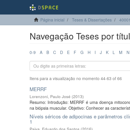
Página inicial
Teses & Dissertações
40001
Navegação Teses por títu
0-9
A
B
C
D
E
F
G
H
I
J
K
L
M
N
Itens para a visualização no momento 44-63 of 66
MERRF
Lorenzoni, Paulo José
(
2013
)
Resumo: Introdução: MERRF é uma doença mitocondria
na biópsia muscular. Objetivo: Conhecer as caracter
Níveis séricos de adipocinas e parâmetros cl
1
Paiva, Eduardo dos Santos
(
2016
)