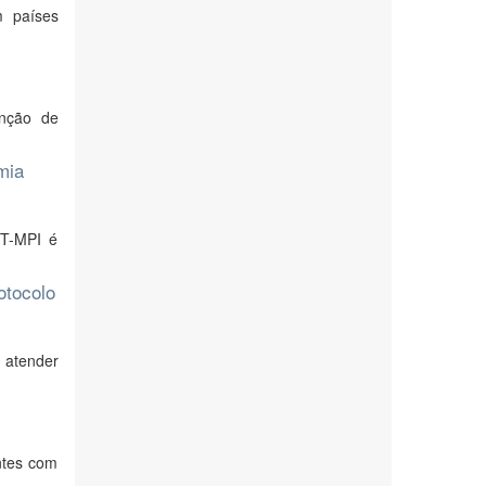
m países
enção de
mia
CT-MPI é
rotocolo
e atender
ntes com