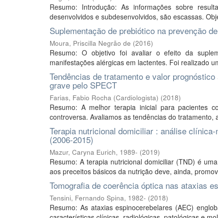
Resumo: Introdução: As informações sobre result
desenvolvidos e subdesenvolvidos, são escassas. Objeti
Suplementação de prebiótico na prevenção de
Moura, Priscilla Negrão de
(
2016
)
Resumo: O objetivo foi avaliar o efeito da suple
manifestações alérgicas em lactentes. Foi realizado u
Tendências de tratamento e valor prognóstico
grave pelo SPECT
Farias, Fabio Rocha (Cardiologista)
(
2018
)
Resumo: A melhor terapia inicial para pacientes 
controversa. Avaliamos as tendências do tratamento, a 
Terapia nutricional domiciliar : análise clínic
(2006-2015)
Mazur, Caryna Eurich, 1989-
(
2019
)
Resumo: A terapia nutricional domiciliar (TND) é um
aos preceitos básicos da nutrição deve, ainda, promov
Tomografia de coerência óptica nas ataxias es
Tensini, Fernando Spina, 1982-
(
2018
)
Resumo: As ataxias espinocerebelares (AEC) englo
características clínicas, radiológicas, patológicas e m