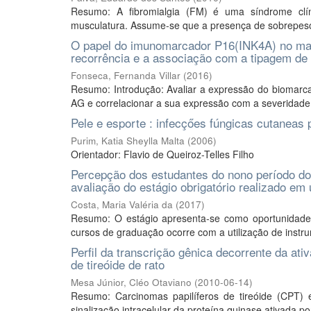
Resumo: A fibromialgia (FM) é uma síndrome clín
musculatura. Assume-se que a presença de sobrepeso 
O papel do imunomarcador P16(INK4A) no manejo
recorrência e a associação com a tipagem d
Fonseca, Fernanda Villar
(
2016
)
Resumo: Introdução: Avaliar a expressão do biomarc
AG e correlacionar a sua expressão com a severidade d
Pele e esporte : infecçőes fúngicas cutaneas p
Purim, Katia Sheylla Malta
(
2006
)
Orientador: Flavio de Queiroz-Telles Filho
Percepção dos estudantes do nono período do
avaliação do estágio obrigatório realizado em
Costa, Maria Valéria da
(
2017
)
Resumo: O estágio apresenta-se como oportunidade
cursos de graduação ocorre com a utilização de instru
Perfil da transcrição gênica decorrente da 
de tireóide de rato
Mesa Júnior, Cléo Otaviano
(
2010-06-14
)
Resumo: Carcinomas papilíferos de tireóide (CPT)
sinalização intracelular da proteína quinase ativada 