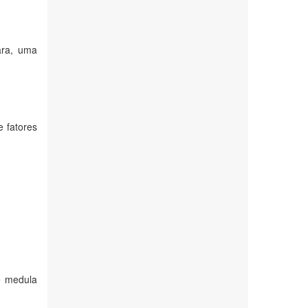
ara, uma
e fatores
e medula