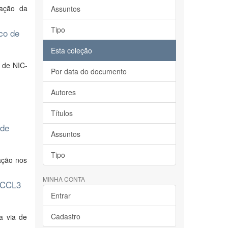
pação da
Assuntos
Tipo
co de
Esta coleção
 de NIC-
Por data do documento
Autores
Títulos
 de
Assuntos
Tipo
ação nos
MINHA CONTA
 PCCL3
Entrar
Cadastro
a via de