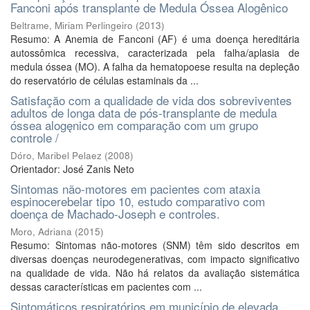
Fanconi após transplante de Medula Óssea Alogênico
Beltrame, Miriam Perlingeiro
(
2013
)
Resumo: A Anemia de Fanconi (AF) é uma doença hereditária
autossômica recessiva, caracterizada pela falha/aplasia de
medula óssea (MO). A falha da hematopoese resulta na depleção
do reservatório de células estaminais da ...
Satisfaçăo com a qualidade de vida dos sobreviventes
adultos de longa data de pós-transplante de medula
óssea alogęnico em comparaçăo com um grupo
controle /
Dóro, Maribel Pelaez
(
2008
)
Orientador: José Zanis Neto
Sintomas não-motores em pacientes com ataxia
espinocerebelar tipo 10, estudo comparativo com
doença de Machado-Joseph e controles.
Moro, Adriana
(
2015
)
Resumo: Sintomas não-motores (SNM) têm sido descritos em
diversas doenças neurodegenerativas, com impacto significativo
na qualidade de vida. Não há relatos da avaliação sistemática
dessas características em pacientes com ...
Sintomáticos respiratórios em município de elevada