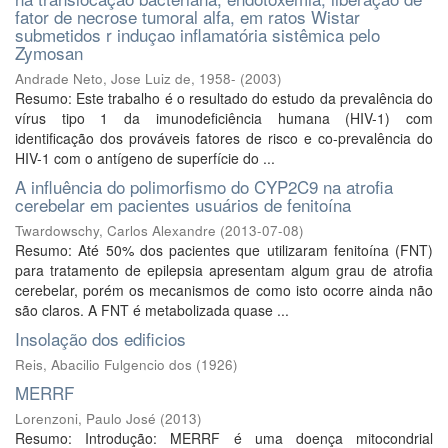
fator de necrose tumoral alfa, em ratos Wistar
submetidos r induçao inflamatória sistêmica pelo
Zymosan
Andrade Neto, Jose Luiz de, 1958-
(
2003
)
Resumo: Este trabalho é o resultado do estudo da prevalência do
vírus tipo 1 da imunodeficiência humana (HIV-1) com
identificação dos prováveis fatores de risco e co-prevalência do
HIV-1 com o antígeno de superfície do ...
A influência do polimorfismo do CYP2C9 na atrofia
cerebelar em pacientes usuários de fenitoína
Twardowschy, Carlos Alexandre
(
2013-07-08
)
Resumo: Até 50% dos pacientes que utilizaram fenitoína (FNT)
para tratamento de epilepsia apresentam algum grau de atrofia
cerebelar, porém os mecanismos de como isto ocorre ainda não
são claros. A FNT é metabolizada quase ...
Insolação dos edificios
Reis, Abacilio Fulgencio dos
(
1926
)
MERRF
Lorenzoni, Paulo José
(
2013
)
Resumo: Introdução: MERRF é uma doença mitocondrial