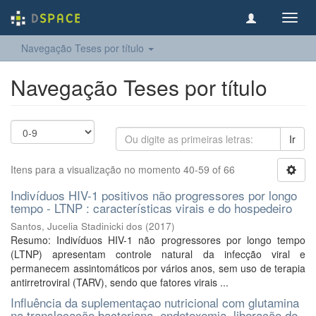
Toggl
navig
Navegação Teses por título
Navegação Teses por título
Ir
Itens para a visualização no momento 40-59 of 66
Indivíduos HIV-1 positivos não progressores por longo
tempo - LTNP : características virais e do hospedeiro
Santos, Jucelia Stadinicki dos
(
2017
)
Resumo: Indivíduos HIV-1 não progressores por longo tempo
(LTNP) apresentam controle natural da infecção viral e
permanecem assintomáticos por vários anos, sem uso de terapia
antirretroviral (TARV), sendo que fatores virais ...
Influência da suplementaçao nutricional com glutamina
na translocação bacteriana, endotoxemia, liberação de