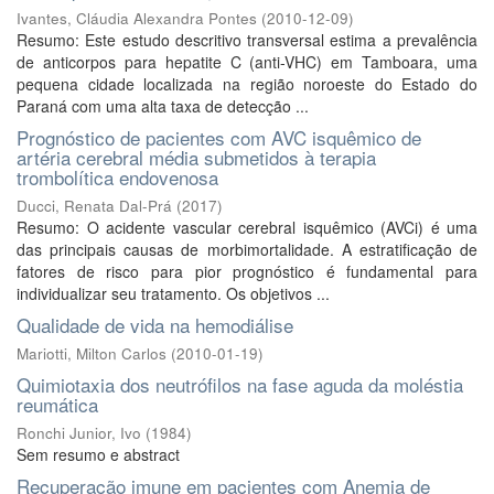
Ivantes, Cláudia Alexandra Pontes
(
2010-12-09
)
Resumo: Este estudo descritivo transversal estima a prevalência
de anticorpos para hepatite C (anti-VHC) em Tamboara, uma
pequena cidade localizada na região noroeste do Estado do
Paraná com uma alta taxa de detecção ...
Prognóstico de pacientes com AVC isquêmico de
artéria cerebral média submetidos à terapia
trombolítica endovenosa
Ducci, Renata Dal-Prá
(
2017
)
Resumo: O acidente vascular cerebral isquêmico (AVCi) é uma
das principais causas de morbimortalidade. A estratificação de
fatores de risco para pior prognóstico é fundamental para
individualizar seu tratamento. Os objetivos ...
Qualidade de vida na hemodiálise
Mariotti, Milton Carlos
(
2010-01-19
)
Quimiotaxia dos neutrófilos na fase aguda da moléstia
reumática
Ronchi Junior, Ivo
(
1984
)
Sem resumo e abstract
Recuperação imune em pacientes com Anemia de