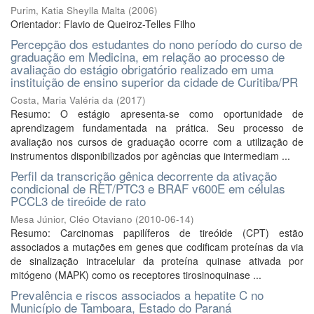
Purim, Katia Sheylla Malta
(
2006
)
Orientador: Flavio de Queiroz-Telles Filho
Percepção dos estudantes do nono período do curso de
graduação em Medicina, em relação ao processo de
avaliação do estágio obrigatório realizado em uma
instituição de ensino superior da cidade de Curitiba/PR
Costa, Maria Valéria da
(
2017
)
Resumo: O estágio apresenta-se como oportunidade de
aprendizagem fundamentada na prática. Seu processo de
avaliação nos cursos de graduação ocorre com a utilização de
instrumentos disponibilizados por agências que intermediam ...
Perfil da transcrição gênica decorrente da ativação
condicional de RET/PTC3 e BRAF v600E em células
PCCL3 de tireóide de rato
Mesa Júnior, Cléo Otaviano
(
2010-06-14
)
Resumo: Carcinomas papilíferos de tireóide (CPT) estão
associados a mutações em genes que codificam proteínas da via
de sinalização intracelular da proteína quinase ativada por
mitógeno (MAPK) como os receptores tirosinoquinase ...
Prevalência e riscos associados a hepatite C no
Município de Tamboara, Estado do Paraná