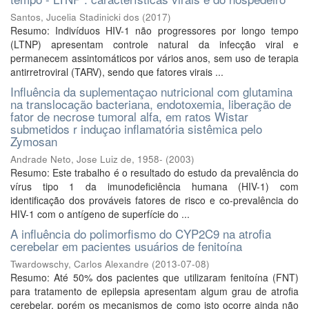
Santos, Jucelia Stadinicki dos
(
2017
)
Resumo: Indivíduos HIV-1 não progressores por longo tempo
(LTNP) apresentam controle natural da infecção viral e
permanecem assintomáticos por vários anos, sem uso de terapia
antirretroviral (TARV), sendo que fatores virais ...
Influência da suplementaçao nutricional com glutamina
na translocação bacteriana, endotoxemia, liberação de
fator de necrose tumoral alfa, em ratos Wistar
submetidos r induçao inflamatória sistêmica pelo
Zymosan
Andrade Neto, Jose Luiz de, 1958-
(
2003
)
Resumo: Este trabalho é o resultado do estudo da prevalência do
vírus tipo 1 da imunodeficiência humana (HIV-1) com
identificação dos prováveis fatores de risco e co-prevalência do
HIV-1 com o antígeno de superfície do ...
A influência do polimorfismo do CYP2C9 na atrofia
cerebelar em pacientes usuários de fenitoína
Twardowschy, Carlos Alexandre
(
2013-07-08
)
Resumo: Até 50% dos pacientes que utilizaram fenitoína (FNT)
para tratamento de epilepsia apresentam algum grau de atrofia
cerebelar, porém os mecanismos de como isto ocorre ainda não