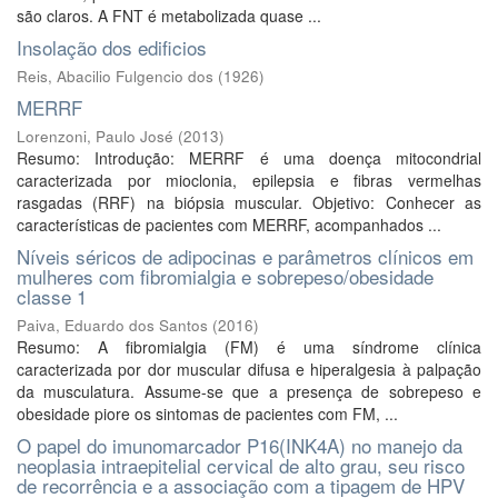
são claros. A FNT é metabolizada quase ...
Insolação dos edificios
Reis, Abacilio Fulgencio dos
(
1926
)
MERRF
Lorenzoni, Paulo José
(
2013
)
Resumo: Introdução: MERRF é uma doença mitocondrial
caracterizada por mioclonia, epilepsia e fibras vermelhas
rasgadas (RRF) na biópsia muscular. Objetivo: Conhecer as
características de pacientes com MERRF, acompanhados ...
Níveis séricos de adipocinas e parâmetros clínicos em
mulheres com fibromialgia e sobrepeso/obesidade
classe 1
Paiva, Eduardo dos Santos
(
2016
)
Resumo: A fibromialgia (FM) é uma síndrome clínica
caracterizada por dor muscular difusa e hiperalgesia à palpação
da musculatura. Assume-se que a presença de sobrepeso e
obesidade piore os sintomas de pacientes com FM, ...
O papel do imunomarcador P16(INK4A) no manejo da
neoplasia intraepitelial cervical de alto grau, seu risco
de recorrência e a associação com a tipagem de HPV