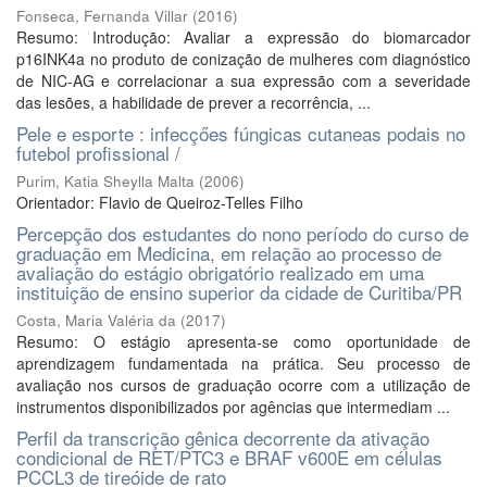
Fonseca, Fernanda Villar
(
2016
)
Resumo: Introdução: Avaliar a expressão do biomarcador
p16INK4a no produto de conização de mulheres com diagnóstico
de NIC-AG e correlacionar a sua expressão com a severidade
das lesões, a habilidade de prever a recorrência, ...
Pele e esporte : infecçőes fúngicas cutaneas podais no
futebol profissional /
Purim, Katia Sheylla Malta
(
2006
)
Orientador: Flavio de Queiroz-Telles Filho
Percepção dos estudantes do nono período do curso de
graduação em Medicina, em relação ao processo de
avaliação do estágio obrigatório realizado em uma
instituição de ensino superior da cidade de Curitiba/PR
Costa, Maria Valéria da
(
2017
)
Resumo: O estágio apresenta-se como oportunidade de
aprendizagem fundamentada na prática. Seu processo de
avaliação nos cursos de graduação ocorre com a utilização de
instrumentos disponibilizados por agências que intermediam ...
Perfil da transcrição gênica decorrente da ativação
condicional de RET/PTC3 e BRAF v600E em células
PCCL3 de tireóide de rato