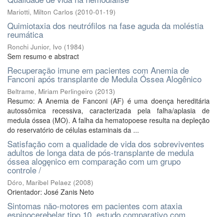
Mariotti, Milton Carlos
(
2010-01-19
)
Quimiotaxia dos neutrófilos na fase aguda da moléstia
reumática
Ronchi Junior, Ivo
(
1984
)
Sem resumo e abstract
Recuperação imune em pacientes com Anemia de
Fanconi após transplante de Medula Óssea Alogênico
Beltrame, Miriam Perlingeiro
(
2013
)
Resumo: A Anemia de Fanconi (AF) é uma doença hereditária
autossômica recessiva, caracterizada pela falha/aplasia de
medula óssea (MO). A falha da hematopoese resulta na depleção
do reservatório de células estaminais da ...
Satisfaçăo com a qualidade de vida dos sobreviventes
adultos de longa data de pós-transplante de medula
óssea alogęnico em comparaçăo com um grupo
controle /
Dóro, Maribel Pelaez
(
2008
)
Orientador: José Zanis Neto
Sintomas não-motores em pacientes com ataxia
espinocerebelar tipo 10, estudo comparativo com