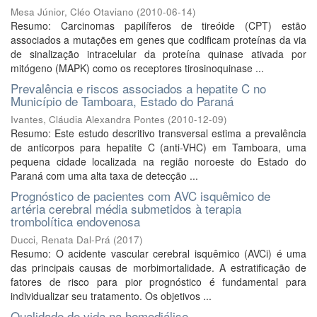
Mesa Júnior, Cléo Otaviano
(
2010-06-14
)
Resumo: Carcinomas papilíferos de tireóide (CPT) estão
associados a mutações em genes que codificam proteínas da via
de sinalização intracelular da proteína quinase ativada por
mitógeno (MAPK) como os receptores tirosinoquinase ...
Prevalência e riscos associados a hepatite C no
Município de Tamboara, Estado do Paraná
Ivantes, Cláudia Alexandra Pontes
(
2010-12-09
)
Resumo: Este estudo descritivo transversal estima a prevalência
de anticorpos para hepatite C (anti-VHC) em Tamboara, uma
pequena cidade localizada na região noroeste do Estado do
Paraná com uma alta taxa de detecção ...
Prognóstico de pacientes com AVC isquêmico de
artéria cerebral média submetidos à terapia
trombolítica endovenosa
Ducci, Renata Dal-Prá
(
2017
)
Resumo: O acidente vascular cerebral isquêmico (AVCi) é uma
das principais causas de morbimortalidade. A estratificação de
fatores de risco para pior prognóstico é fundamental para
individualizar seu tratamento. Os objetivos ...
Qualidade de vida na hemodiálise