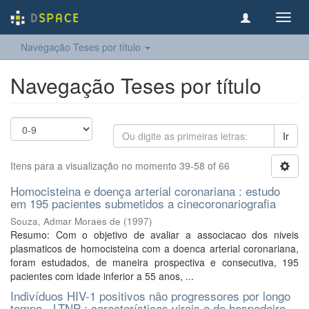
Toggl
navig
Navegação Teses por título
Navegação Teses por título
Ir
Itens para a visualização no momento 39-58 of 66
Homocisteina e doença arterial coronariana : estudo
em 195 pacientes submetidos a cinecoronariografia
Souza, Admar Moraes de
(
1997
)
Resumo: Com o objetivo de avaliar a associacao dos niveis
plasmaticos de homocisteina com a doenca arterial coronariana,
foram estudados, de maneira prospectiva e consecutiva, 195
pacientes com idade inferior a 55 anos, ...
Indivíduos HIV-1 positivos não progressores por longo
tempo - LTNP : características virais e do hospedeiro