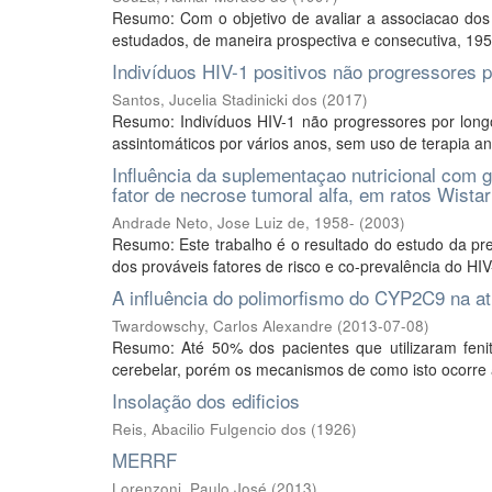
Resumo: Com o objetivo de avaliar a associacao dos 
estudados, de maneira prospectiva e consecutiva, 195 
Indivíduos HIV-1 positivos não progressores p
Santos, Jucelia Stadinicki dos
(
2017
)
Resumo: Indivíduos HIV-1 não progressores por long
assintomáticos por vários anos, sem uso de terapia anti
Influência da suplementaçao nutricional com g
fator de necrose tumoral alfa, em ratos Wista
Andrade Neto, Jose Luiz de, 1958-
(
2003
)
Resumo: Este trabalho é o resultado do estudo da pre
dos prováveis fatores de risco e co-prevalência do HIV
A influência do polimorfismo do CYP2C9 na atr
Twardowschy, Carlos Alexandre
(
2013-07-08
)
Resumo: Até 50% dos pacientes que utilizaram feni
cerebelar, porém os mecanismos de como isto ocorre 
Insolação dos edificios
Reis, Abacilio Fulgencio dos
(
1926
)
MERRF
Lorenzoni, Paulo José
(
2013
)