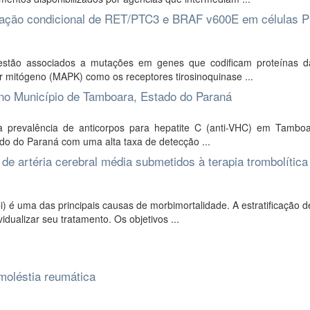
ativação condicional de RET/PTC3 e BRAF v600E em células
 estão associados a mutações em genes que codificam proteínas d
por mitógeno (MAPK) como os receptores tirosinoquinase ...
 no Município de Tamboara, Estado do Paraná
 a prevalência de anticorpos para hepatite C (anti-VHC) em Tambo
do do Paraná com uma alta taxa de detecção ...
e artéria cerebral média submetidos à terapia trombolítica
 é uma das principais causas de morbimortalidade. A estratificação d
idualizar seu tratamento. Os objetivos ...
moléstia reumática