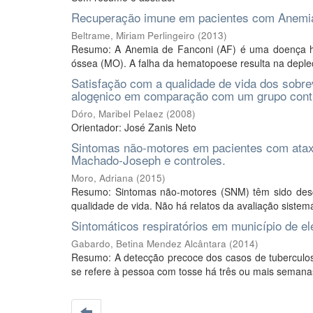
Recuperação imune em pacientes com Anemia 
Beltrame, Miriam Perlingeiro
(
2013
)
Resumo: A Anemia de Fanconi (AF) é uma doença here
óssea (MO). A falha da hematopoese resulta na depleçã
Satisfaçăo com a qualidade de vida dos sobre
alogęnico em comparaçăo com um grupo contr
Dóro, Maribel Pelaez
(
2008
)
Orientador: José Zanis Neto
Sintomas não-motores em pacientes com ataxi
Machado-Joseph e controles.
Moro, Adriana
(
2015
)
Resumo: Sintomas não-motores (SNM) têm sido descr
qualidade de vida. Não há relatos da avaliação sistemá
Sintomáticos respiratórios em município de el
Gabardo, Betina Mendez Alcântara
(
2014
)
Resumo: A detecção precoce dos casos de tuberculose 
se refere à pessoa com tosse há três ou mais semanas