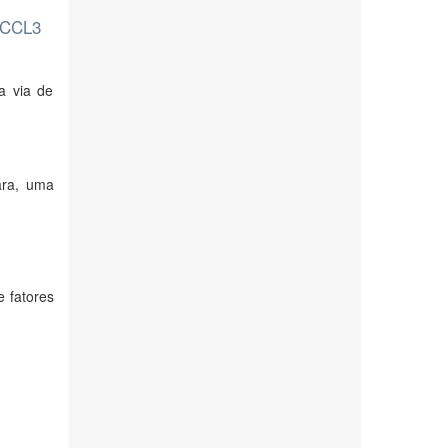
 PCCL3
a via de
ara, uma
e fatores