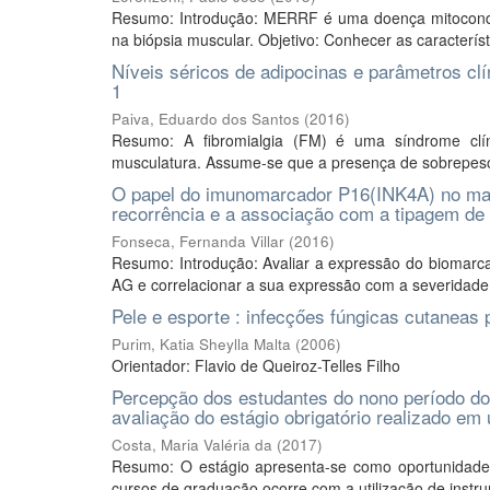
Resumo: Introdução: MERRF é uma doença mitocondria
na biópsia muscular. Objetivo: Conhecer as caracter
Níveis séricos de adipocinas e parâmetros cl
1
Paiva, Eduardo dos Santos
(
2016
)
Resumo: A fibromialgia (FM) é uma síndrome clín
musculatura. Assume-se que a presença de sobrepeso 
O papel do imunomarcador P16(INK4A) no manejo
recorrência e a associação com a tipagem d
Fonseca, Fernanda Villar
(
2016
)
Resumo: Introdução: Avaliar a expressão do biomarc
AG e correlacionar a sua expressão com a severidade d
Pele e esporte : infecçőes fúngicas cutaneas p
Purim, Katia Sheylla Malta
(
2006
)
Orientador: Flavio de Queiroz-Telles Filho
Percepção dos estudantes do nono período do
avaliação do estágio obrigatório realizado em
Costa, Maria Valéria da
(
2017
)
Resumo: O estágio apresenta-se como oportunidade
cursos de graduação ocorre com a utilização de instru