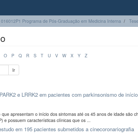
016012P1 Programa de Pós-Graduação em Medicina Interna
Tes
lo
O
P
Q
R
S
T
U
V
W
X
Y
Z
Ir
s PARK2 e LRRK2 em pacientes com parkinsonismo de início
que apresentam o início dos sintomas até os 45 anos de idade são 
 e possuem características clínicas que os ...
 estudo em 195 pacientes submetidos a cinecoronariografia