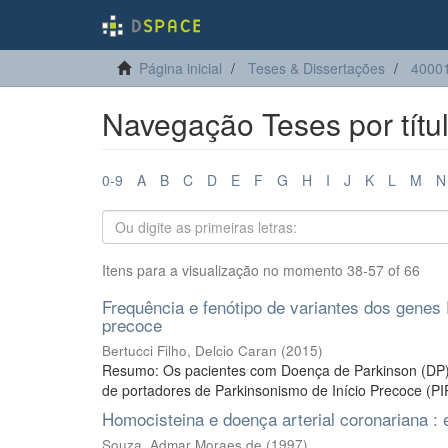
Página inicial
Teses & Dissertações
40001
Navegação Teses por títu
0-9
A
B
C
D
E
F
G
H
I
J
K
L
M
N
Itens para a visualização no momento 38-57 of 66
Frequência e fenótipo de variantes dos gene
precoce
Bertucci Filho, Delcio Caran
(
2015
)
Resumo: Os pacientes com Doença de Parkinson (DP) 
de portadores de Parkinsonismo de Início Precoce (PIP)
Homocisteina e doença arterial coronariana :
Souza, Admar Moraes de
(
1997
)