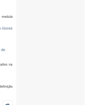
e medula
a óssea
 de
ativo na
definição