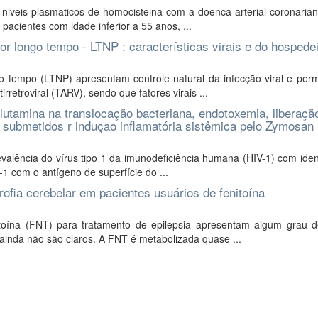
niveis plasmaticos de homocisteina com a doenca arterial coronarian
pacientes com idade inferior a 55 anos, ...
or longo tempo - LTNP : características virais e do hospede
o tempo (LTNP) apresentam controle natural da infecção viral e pe
rretroviral (TARV), sendo que fatores virais ...
lutamina na translocação bacteriana, endotoxemia, liberaçã
r submetidos r induçao inflamatória sistêmica pelo Zymosan
valência do vírus tipo 1 da imunodeficiência humana (HIV-1) com iden
-1 com o antígeno de superfície do ...
ofia cerebelar em pacientes usuários de fenitoína
toína (FNT) para tratamento de epilepsia apresentam algum grau de
ainda não são claros. A FNT é metabolizada quase ...