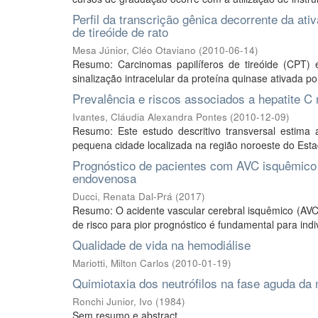
Perfil da transcrição gênica decorrente da 
de tireóide de rato
Mesa Júnior, Cléo Otaviano
(
2010-06-14
)
Resumo: Carcinomas papilíferos de tireóide (CPT)
sinalização intracelular da proteína quinase ativada 
Prevalência e riscos associados a hepatite C
Ivantes, Cláudia Alexandra Pontes
(
2010-12-09
)
Resumo: Este estudo descritivo transversal estima
pequena cidade localizada na região noroeste do Esta
Prognóstico de pacientes com AVC isquêmico d
endovenosa
Ducci, Renata Dal-Prá
(
2017
)
Resumo: O acidente vascular cerebral isquêmico (AVCi)
de risco para pior prognóstico é fundamental para indiv
Qualidade de vida na hemodiálise
Mariotti, Milton Carlos
(
2010-01-19
)
Quimiotaxia dos neutrófilos na fase aguda da 
Ronchi Junior, Ivo
(
1984
)
Sem resumo e abstract