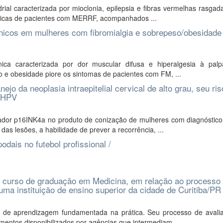
l caracterizada por mioclonia, epilepsia e fibras vermelhas rasgad
ísticas de pacientes com MERRF, acompanhados ...
ínicos em mulheres com fibromialgia e sobrepeso/obesidade
ica caracterizada por dor muscular difusa e hiperalgesia à pal
e obesidade piore os sintomas de pacientes com FM, ...
 da neoplasia intraepitelial cervical de alto grau, seu ris
e HPV
ador p16INK4a no produto de conização de mulheres com diagnóstico
as lesões, a habilidade de prever a recorrência, ...
odais no futebol profissional /
 curso de graduação em Medicina, em relação ao processo
 uma instituição de ensino superior da cidade de Curitiba/PR
 de aprendizagem fundamentada na prática. Seu processo de avali
mentos disponibilizados por agências que intermediam ...