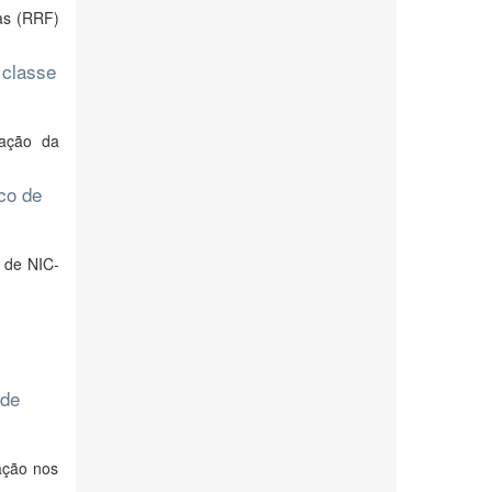
as (RRF)
 classe
pação da
co de
 de NIC-
 de
ação nos