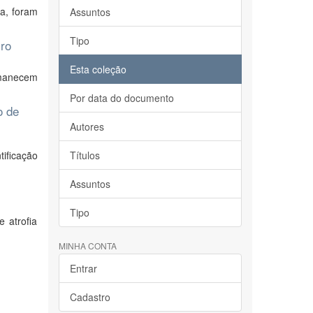
a, foram
Assuntos
Tipo
iro
Esta coleção
rmanecem
Por data do documento
o de
Autores
tificação
Títulos
Assuntos
Tipo
 atrofia
MINHA CONTA
Entrar
Cadastro