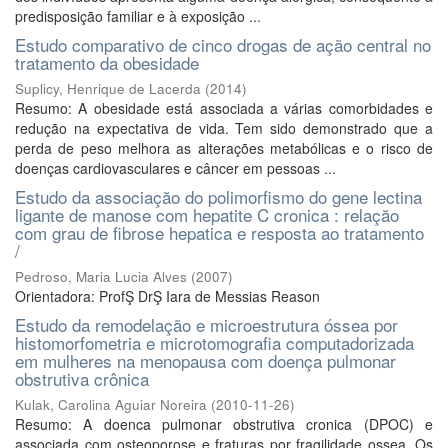
predisposição familiar e à exposição ...
Estudo comparativo de cinco drogas de ação central no
tratamento da obesidade
Suplicy, Henrique de Lacerda
(
2014
)
Resumo: A obesidade está associada a várias comorbidades e
redução na expectativa de vida. Tem sido demonstrado que a
perda de peso melhora as alterações metabólicas e o risco de
doenças cardiovasculares e câncer em pessoas ...
Estudo da associaçăo do polimorfismo do gene lectina
ligante de manose com hepatite C cronica : relaçăo
com grau de fibrose hepatica e resposta ao tratamento
/
Pedroso, Maria Lucia Alves
(
2007
)
Orientadora: ProfŞ DrŞ Iara de Messias Reason
Estudo da remodelação e microestrutura óssea por
histomorfometria e microtomografia computadorizada
em mulheres na menopausa com doença pulmonar
obstrutiva crônica
Kulak, Carolina Aguiar Noreira
(
2010-11-26
)
Resumo: A doenca pulmonar obstrutiva cronica (DPOC) e
associada com osteoporose e fraturas por fragilidade ossea. Os