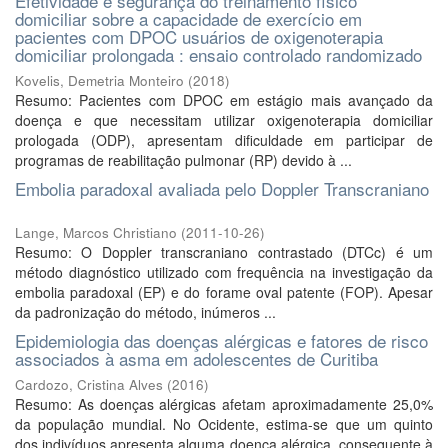
Efetividade e segurança do treinamento físico
domiciliar sobre a capacidade de exercício em
pacientes com DPOC usuários de oxigenoterapia
domiciliar prolongada : ensaio controlado randomizado
Kovelis, Demetria Monteiro
(
2018
)
Resumo: Pacientes com DPOC em estágio mais avançado da
doença e que necessitam utilizar oxigenoterapia domiciliar
prologada (ODP), apresentam dificuldade em participar de
programas de reabilitação pulmonar (RP) devido à ...
Embolia paradoxal avaliada pelo Doppler Transcraniano
Lange, Marcos Christiano
(
2011-10-26
)
Resumo: O Doppler transcraniano contrastado (DTCc) é um
método diagnóstico utilizado com frequência na investigação da
embolia paradoxal (EP) e do forame oval patente (FOP). Apesar
da padronização do método, inúmeros ...
Epidemiologia das doenças alérgicas e fatores de risco
associados à asma em adolescentes de Curitiba
Cardozo, Cristina Alves
(
2016
)
Resumo: As doenças alérgicas afetam aproximadamente 25,0%
da população mundial. No Ocidente, estima-se que um quinto
dos indivíduos apresenta alguma doença alérgica, consequente à