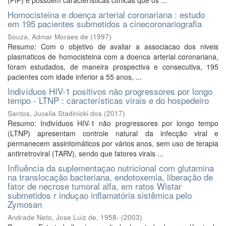
(PIP) e possuem características clínicas que os ...
Homocisteina e doença arterial coronariana : estudo
em 195 pacientes submetidos a cinecoronariografia
Souza, Admar Moraes de
(
1997
)
Resumo: Com o objetivo de avaliar a associacao dos niveis
plasmaticos de homocisteina com a doenca arterial coronariana,
foram estudados, de maneira prospectiva e consecutiva, 195
pacientes com idade inferior a 55 anos, ...
Indivíduos HIV-1 positivos não progressores por longo
tempo - LTNP : características virais e do hospedeiro
Santos, Jucelia Stadinicki dos
(
2017
)
Resumo: Indivíduos HIV-1 não progressores por longo tempo
(LTNP) apresentam controle natural da infecção viral e
permanecem assintomáticos por vários anos, sem uso de terapia
antirretroviral (TARV), sendo que fatores virais ...
Influência da suplementaçao nutricional com glutamina
na translocação bacteriana, endotoxemia, liberação de
fator de necrose tumoral alfa, em ratos Wistar
submetidos r induçao inflamatória sistêmica pelo
Zymosan
Andrade Neto, Jose Luiz de, 1958-
(
2003
)