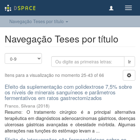
Toggl
navig
Navegação Teses por título
Navegação Teses por título
Ir
Itens para a visualização no momento 25-43 of 66
Efeito da suplementação com polidextrose 7,5% sobre
os níveis de minerais sanguíneos e parâmetros
fermentativos em ratos gastrectomizados
Franco, Silvana
(
2018
)
Resumo: O tratamento cirúrgico é a principal alternativa
terapêutica em diagnósticos adenocarcinomas gástricos, doenças
ulcerosas gástricas avançadas e obesidade mórbida. Algumas
alterações nas funções do estômago levam a ...
Efeito de intervenções não-farmacológicas sobre os