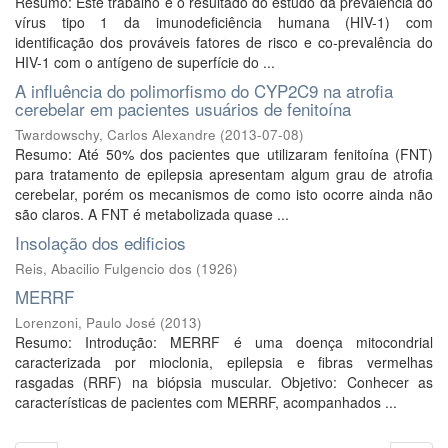
Resumo: Este trabalho é o resultado do estudo da prevalência do
vírus tipo 1 da imunodeficiência humana (HIV-1) com
identificação dos prováveis fatores de risco e co-prevalência do
HIV-1 com o antígeno de superfície do ...
A influência do polimorfismo do CYP2C9 na atrofia
cerebelar em pacientes usuários de fenitoína
Twardowschy, Carlos Alexandre
(
2013-07-08
)
Resumo: Até 50% dos pacientes que utilizaram fenitoína (FNT)
para tratamento de epilepsia apresentam algum grau de atrofia
cerebelar, porém os mecanismos de como isto ocorre ainda não
são claros. A FNT é metabolizada quase ...
Insolação dos edificios
Reis, Abacilio Fulgencio dos
(
1926
)
MERRF
Lorenzoni, Paulo José
(
2013
)
Resumo: Introdução: MERRF é uma doença mitocondrial
caracterizada por mioclonia, epilepsia e fibras vermelhas
rasgadas (RRF) na biópsia muscular. Objetivo: Conhecer as
características de pacientes com MERRF, acompanhados ...