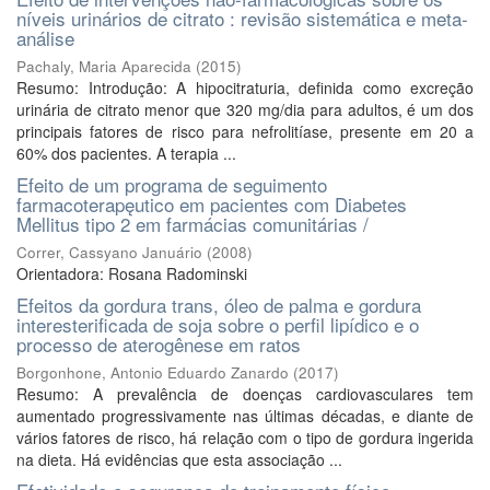
níveis urinários de citrato : revisão sistemática e meta-
análise
Pachaly, Maria Aparecida
(
2015
)
Resumo: Introdução: A hipocitraturia, definida como excreção
urinária de citrato menor que 320 mg/dia para adultos, é um dos
principais fatores de risco para nefrolitíase, presente em 20 a
60% dos pacientes. A terapia ...
Efeito de um programa de seguimento
farmacoterapęutico em pacientes com Diabetes
Mellitus tipo 2 em farmácias comunitárias /
Correr, Cassyano Januário
(
2008
)
Orientadora: Rosana Radominski
Efeitos da gordura trans, óleo de palma e gordura
interesterificada de soja sobre o perfil lipídico e o
processo de aterogênese em ratos
Borgonhone, Antonio Eduardo Zanardo
(
2017
)
Resumo: A prevalência de doenças cardiovasculares tem
aumentado progressivamente nas últimas décadas, e diante de
vários fatores de risco, há relação com o tipo de gordura ingerida
na dieta. Há evidências que esta associação ...