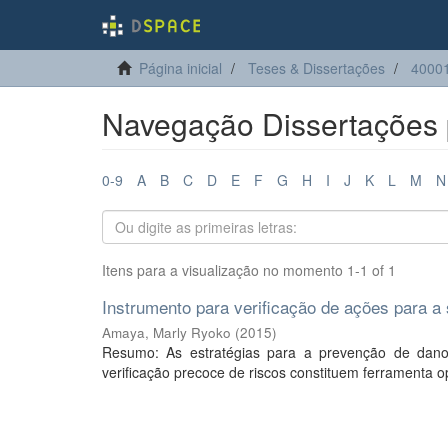
Página inicial
Teses & Dissertações
4000
Navegação Dissertações 
0-9
A
B
C
D
E
F
G
H
I
J
K
L
M
N
Itens para a visualização no momento 1-1 of 1
Instrumento para verificação de ações para 
Amaya, Marly Ryoko
(
2015
)
Resumo: As estratégias para a prevenção de danos
verificação precoce de riscos constituem ferramenta op