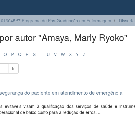
1016045P7 Programa de Pós-Graduação em Enfermagem
Dissert
por autor "Amaya, Marly Ryoko"
O
P
Q
R
S
T
U
V
W
X
Y
Z
Ir
a segurança do paciente em atendimento de emergência
 evitáveis visam à qualificação dos serviços de saúde e instrum
eracional de baixo custo para a redução de erros. ...