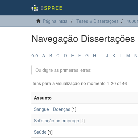
Página inicial
Teses & Dissertações
4000
Navegação Dissertações 
0-9
A
B
C
D
E
F
G
H
I
J
K
L
M
N
Itens para a visualização no momento 1-20 of 46
Assunto
Sangue - Doenças
[1]
Satisfação no emprego
[1]
Saúde
[1]