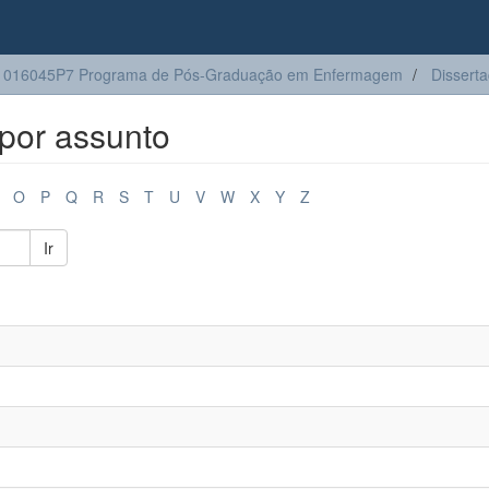
1016045P7 Programa de Pós-Graduação em Enfermagem
Dissert
por assunto
O
P
Q
R
S
T
U
V
W
X
Y
Z
Ir