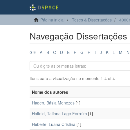
Página inicial
Teses & Dissertações
4000
Navegação Dissertações 
0-9
A
B
C
D
E
F
G
H
I
J
K
L
M
N
Itens para a visualização no momento 1-4 of 4
Nome dos autores
Hagen, Básia Menezes
[1]
Halfeld, Tatiana Lage Ferreira
[1]
Heberle, Luana Cristina
[1]