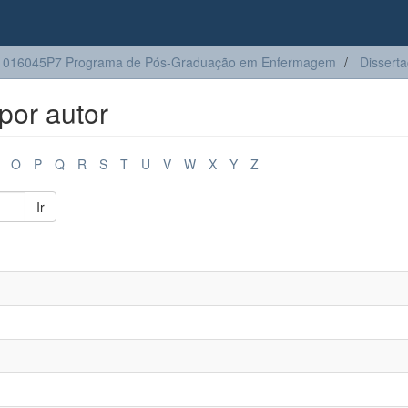
1016045P7 Programa de Pós-Graduação em Enfermagem
Dissert
por autor
O
P
Q
R
S
T
U
V
W
X
Y
Z
Ir