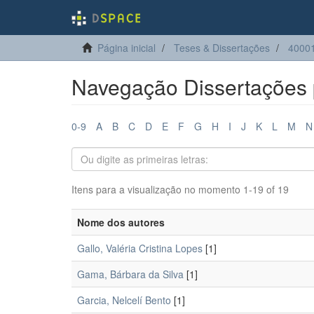
Página inicial
Teses & Dissertações
4000
Navegação Dissertações 
0-9
A
B
C
D
E
F
G
H
I
J
K
L
M
N
Itens para a visualização no momento 1-19 of 19
Nome dos autores
Gallo, Valéria Cristina Lopes
[1]
Gama, Bárbara da Silva
[1]
Garcia, Nelcelí Bento
[1]