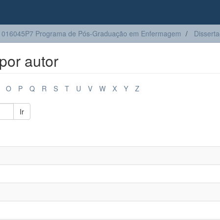
1016045P7 Programa de Pós-Graduação em Enfermagem
Dissert
por autor
O
P
Q
R
S
T
U
V
W
X
Y
Z
Ir