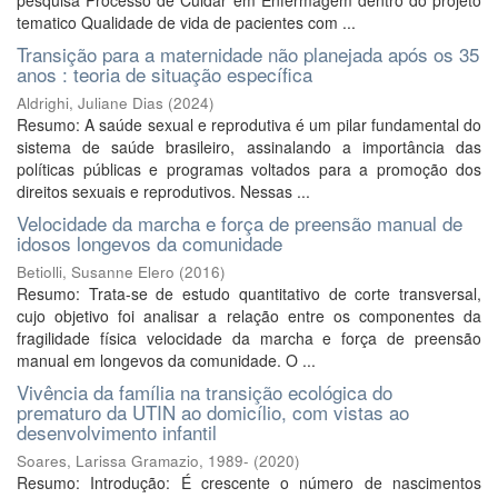
pesquisa Processo de Cuidar em Enfermagem dentro do projeto
tematico Qualidade de vida de pacientes com ...
Transição para a maternidade não planejada após os 35
anos : teoria de situação específica
Aldrighi, Juliane Dias
(
2024
)
Resumo: A saúde sexual e reprodutiva é um pilar fundamental do
sistema de saúde brasileiro, assinalando a importância das
políticas públicas e programas voltados para a promoção dos
direitos sexuais e reprodutivos. Nessas ...
Velocidade da marcha e força de preensão manual de
idosos longevos da comunidade
Betiolli, Susanne Elero
(
2016
)
Resumo: Trata-se de estudo quantitativo de corte transversal,
cujo objetivo foi analisar a relação entre os componentes da
fragilidade física velocidade da marcha e força de preensão
manual em longevos da comunidade. O ...
Vivência da família na transição ecológica do
prematuro da UTIN ao domicílio, com vistas ao
desenvolvimento infantil
Soares, Larissa Gramazio, 1989-
(
2020
)
Resumo: Introdução: É crescente o número de nascimentos