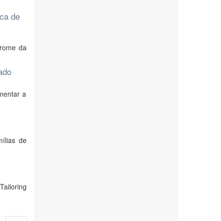
ica de
ndrome da
ado
mentar a
ílias de
ailoring