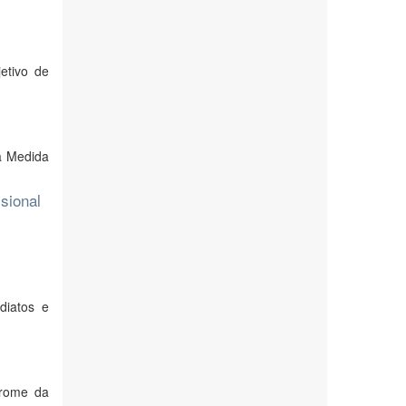
etivo de
na Medida
ssional
diatos e
drome da