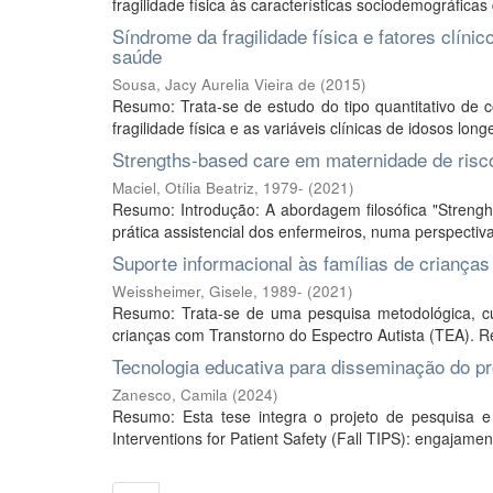
fragilidade física às características sociodemográficas
Síndrome da fragilidade física e fatores clín
saúde
Sousa, Jacy Aurelia Vieira de
(
2015
)
Resumo: Trata-se de estudo do tipo quantitativo de co
fragilidade física e as variáveis clínicas de idosos lon
Strengths-based care em maternidade de risco
Maciel, Otília Beatriz, 1979-
(
2021
)
Resumo: Introdução: A abordagem filosófica "Strengh
prática assistencial dos enfermeiros, numa perspectiv
Suporte informacional às famílias de criança
Weissheimer, Gisele, 1989-
(
2021
)
Resumo: Trata-se de uma pesquisa metodológica, cujo
crianças com Transtorno do Espectro Autista (TEA). R
Tecnologia educativa para disseminação do pr
Zanesco, Camila
(
2024
)
Resumo: Esta tese integra o projeto de pesquisa e
Interventions for Patient Safety (Fall TIPS): engajament