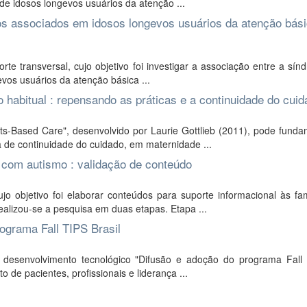
 de idosos longevos usuários da atenção ...
icos associados em idosos longevos usuários da atenção bás
rte transversal, cujo objetivo foi investigar a associação entre a sí
gevos usuários da atenção básica ...
 habitual : repensando as práticas e a continuidade do cuid
ts-Based Care", desenvolvido por Laurie Gottlieb (2011), pode funda
a de continuidade do cuidado, em maternidade ...
s com autismo : validação de conteúdo
 objetivo foi elaborar conteúdos para suporte informacional às fam
ealizou-se a pesquisa em duas etapas. Etapa ...
ograma Fall TIPS Brasil
 desenvolvimento tecnológico "Difusão e adoção do programa Fall T
o de pacientes, profissionais e liderança ...