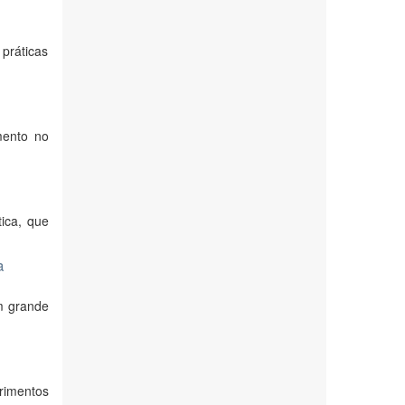
práticas
mento no
ica, que
a
um grande
rimentos