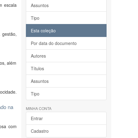
m escala
Assuntos
Tipo
Esta coleção
 gestão,
Por data do documento
Autores
ros, além
Títulos
Assuntos
rocidade.
Tipo
ado na
MINHA CONTA
Entrar
dosa com
Cadastro