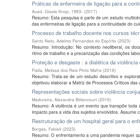
Práticas da enfermeira de ligação para a cont
Aued, Gisele Knop, 1983-
(
2017
)
Resumo: Esta pesquisa é parte de um estudo multicên
das enfermeiras de ligação para a continuidade do cui
Processo de trabalho docente nos cursos té
Santo Neto, Adelmo Fernandes do Espírito
(
2023
)
Resumo: Introdução: No contexto neoliberal, os do
ritmo de trabalho e a precarização das condições labor
Proteção e desgaste : a dialética da violênci
Fialla, Melissa dos Reis Pinto Mafra
(
2019
)
Resumo: Trata-se de um estudo descritivo e explorat
objetivou elaborar a Matriz de Processos Críticos das v
Representações sociais sobre violência conj
Madureira, Alexandra Bittencourt
(
2016
)
Resumo: A violência é um evento que transpõe toda a
impacto para a vida dos sujeitos envolvidos. Assume 
Restruturação de um hospital geral para o e
Borges, Fabieli
(
2023
)
Resumo: O enfrentamento a uma pandemia requer que 