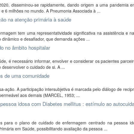
 2020, disseminou-se rapidamente, dando origem a uma pandemia e
l e 6 milhões no mundo. A Pneumonia Associada à ...
ção na atenção primária à saúde
magem tem uma representatividade significativa na assistência e na
co dinâmico e desafiador, que demanda ações ...
o no âmbito hospitalar
e, é necessário informar, envolver e considerar os pacientes parcei
 desenvolver o cuidado de si. A ...
vos de uma comunidade
sa-ação. A participação intersubjetiva é marcada pelo diálogo de recip
e permeável aos demais (MARCEL, 1953; ...
pessoa idosa com Diabetes mellitus : estímulo ao autocuid
ros para o plano de cuidado de enfermagem centrado na pessoa i
rimária em Saúde, possibilitando avaliação da pessoa ...