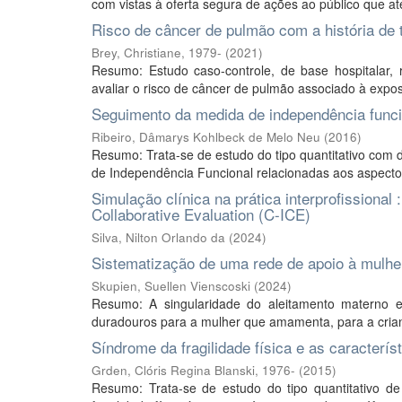
com vistas à oferta segura de ações ao público que ate
Risco de câncer de pulmão com a história de t
Brey, Christiane, 1979-
(
2021
)
Resumo: Estudo caso-controle, de base hospitalar,
avaliar o risco de câncer de pulmão associado à expos
Seguimento da medida de independência func
Ribeiro, Dâmarys Kohlbeck de Melo Neu
(
2016
)
Resumo: Trata-se de estudo do tipo quantitativo com d
de Independência Funcional relacionadas aos aspectos
Simulação clínica na prática interprofissional 
Collaborative Evaluation (C-ICE)
Silva, Nilton Orlando da
(
2024
)
Sistematização de uma rede de apoio à mulh
Skupien, Suellen Vienscoski
(
2024
)
Resumo: A singularidade do aleitamento materno ex
duradouros para a mulher que amamenta, para a crian
Síndrome da fragilidade física e as caracterí
Grden, Clóris Regina Blanski, 1976-
(
2015
)
Resumo: Trata-se de estudo do tipo quantitativo de