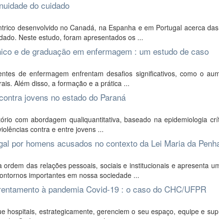
inuidade do cuidado
trico desenvolvido no Canadá, na Espanha e em Portugal acerca das 
dado. Neste estudo, foram apresentados os ...
cnico e de graduação em enfermagem : um estudo de caso
centes de enfermagem enfrentam desafios significativos, como o au
ais. Além disso, a formação e a prática ...
a contra jovens no estado do Paraná
ório com abordagem qualiquantitativa, baseado na epidemiologia crít
iolências contra e entre jovens ...
ugal por homens acusados no contexto da Lei Maria da Penh
 ordem das relações pessoais, sociais e institucionais e apresenta 
contornos importantes em nossa sociedade ...
nfrentamento à pandemia Covid-19 : o caso do CHC/UFPR
hospitais, estrategicamente, gerenciem o seu espaço, equipe e sup