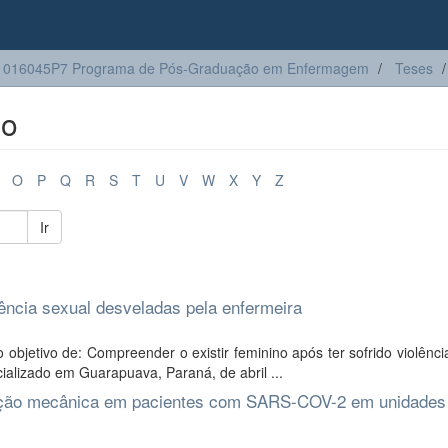
1016045P7 Programa de Pós-Graduação em Enfermagem
Teses
lo
O
P
Q
R
S
T
U
V
W
X
Y
Z
Ir
lência sexual desveladas pela enfermeira
bjetivo de: Compreender o existir feminino após ter sofrido violênci
alizado em Guarapuava, Paraná, de abril ...
lação mecânica em pacientes com SARS-COV-2 em unidades