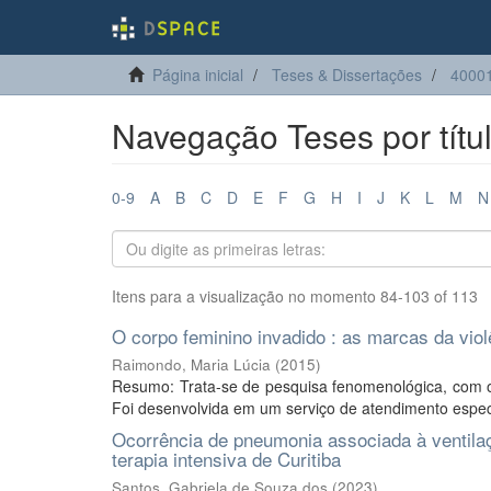
Página inicial
Teses & Dissertações
4000
Navegação Teses por títu
0-9
A
B
C
D
E
F
G
H
I
J
K
L
M
N
Itens para a visualização no momento 84-103 of 113
O corpo feminino invadido : as marcas da vio
Raimondo, Maria Lúcia
(
2015
)
Resumo: Trata-se de pesquisa fenomenológica, com o o
Foi desenvolvida em um serviço de atendimento especi
Ocorrência de pneumonia associada à venti
terapia intensiva de Curitiba
Santos, Gabriela de Souza dos
(
2023
)