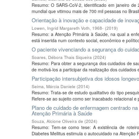
Resumo: O SARS-CoV-2, identificado em janeiro de
mundial que vitimou mais de 700 mil pessoas no Brasi
Orientação à inovação e capacidade de inova
Lowen, Ingrid Margareth Voth, 1968-
(
2019
)
Resumo: a Atenção Primária à Saúde, na qual a enfer
está inserida num contexto social, econômico e políti
O paciente vivenciando a segurança do cuidad
Soares, Débora Thais Siqueira
(
2024
)
Resumo: Para obter a segurança dos cuidados de saúd
de motivá-los a participar da realização dos cuidados e
Participação intersubjetiva dos idosos longe
Seima, Márcia Daniele
(
2014
)
Resumo: Trata-se de estudo qualitativo do tipo pesqui
Refere-se ao sujeito como ser inacabado relacional 
Plano de cuidado de enfermagem centrado na 
Atenção Primária à Saúde
Souza, Alcione Oliveira de
(
2024
)
Resumo: Tem-se como tese: A existência de rotei
Diabetes Mellitus estimula o autocuidado na Atenção P