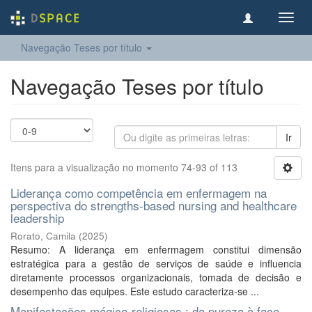
Toggl
navig
Navegação Teses por título
Navegação Teses por título
Ir
Itens para a visualização no momento 74-93 of 113
Liderança como competência em enfermagem na
perspectiva do strengths-based nursing and healthcare
leadership
Rorato, Camila
(
2025
)
Resumo: A liderança em enfermagem constitui dimensão
estratégica para a gestão de serviços de saúde e influencia
diretamente processos organizacionais, tomada de decisão e
desempenho das equipes. Este estudo caracteriza-se ...
Manifestações mágico-religiosas : da pureza à face