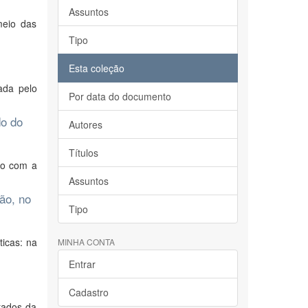
Assuntos
meio das
Tipo
Esta coleção
ada pelo
Por data do documento
do do
Autores
Títulos
ão com a
Assuntos
ão, no
Tipo
icas: na
MINHA CONTA
Entrar
Cadastro
tados da