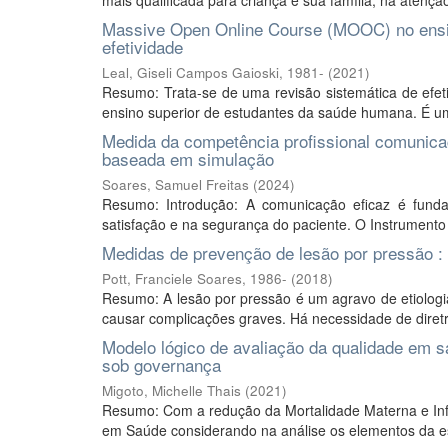
mais qualificada para criança e sua família, na atenção 
Massive Open Online Course (MOOC) no ensino
efetividade
Leal, Giseli Campos Gaioski, 1981-
(
2021
)
Resumo: Trata-se de uma revisão sistemática de efet
ensino superior de estudantes da saúde humana. É um 
Medida da competência profissional comunica
baseada em simulação
Soares, Samuel Freitas
(
2024
)
Resumo: Introdução: A comunicação eficaz é fund
satisfação e na segurança do paciente. O Instrumen
Medidas de prevenção de lesão por pressão :
Pott, Franciele Soares, 1986-
(
2018
)
Resumo: A lesão por pressão é um agravo de etiologia 
causar complicações graves. Há necessidade de diretr
Modelo lógico de avaliação da qualidade em sa
sob governança
Migoto, Michelle Thais
(
2021
)
Resumo: Com a redução da Mortalidade Materna e Infa
em Saúde considerando na análise os elementos da est