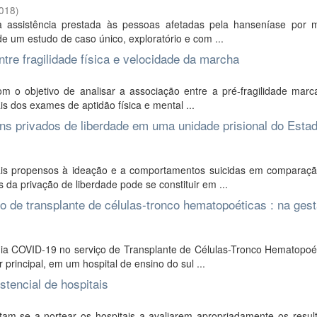
018
)
a assistência prestada às pessoas afetadas pela hanseníase por 
e um estudo de caso único, exploratório e com ...
ntre fragilidade física e velocidade da marcha
om o objetivo de analisar a associação entre a pré-fragilidade marc
s dos exames de aptidão física e mental ...
 privados de liberdade em uma unidade prisional do Esta
is propensos à ideação e a comportamentos suicidas em comparaç
s da privação de liberdade pode se constituir em ...
de transplante de células-tronco hematopoéticas : na gest
ia COVID-19 no serviço de Transplante de Células-Tronco Hematopoét
principal, em um hospital de ensino do sul ...
stencial de hospitais
tam-se a nortear os hospitais a avaliarem apropriadamente os resul