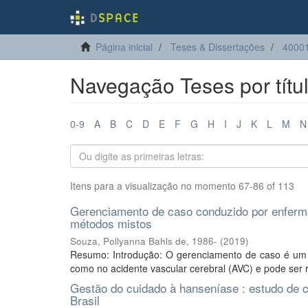
Página inicial
Teses & Dissertações
4000
Navegação Teses por títu
0-9
A
B
C
D
E
F
G
H
I
J
K
L
M
N
Itens para a visualização no momento 67-86 of 113
Gerenciamento de caso conduzido por enferme
métodos mistos
Souza, Pollyanna Bahls de, 1986-
(
2019
)
Resumo: Introdução: O gerenciamento de caso é um 
como no acidente vascular cerebral (AVC) e pode ser r
Gestão do cuidado à hanseníase : estudo de c
Brasil