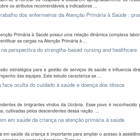
obre os atributos recomendáveis a indicadores ...
 trabalho dos enfermeiros da Atenção Primária à Saúde : pr
tenção Primária à Saúde possui uma relação dinâmica complexa labor
ntificar as cargas na Atenção Primária à ...
a perspectiva do strengths-based nursing and healthcare
ão estratégica para a gestão de serviços de saúde e influencia dir
penho das equipes. Este estudo caracteriza-se ...
à face oculta do cuidado à saúde e doença dos idosos
dentes de imigrantes vindos da Ucrânia. Esse povo é reconhecido 
as, cultivadas pelos descendentes dessa nação. ...
em em saúde da criança na atenção primária à saúde
 em saúde da criança é importante para ampliar o acesso à assistênc