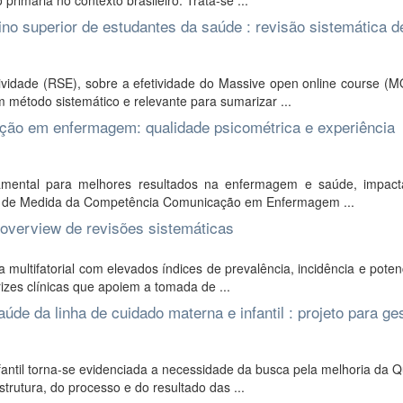
primária no contexto brasileiro. Trata-se ...
 superior de estudantes da saúde : revisão sistemática d
ividade (RSE), sobre a efetividade do Massive open online course (
método sistemático e relevante para sumarizar ...
ção em enfermagem: qualidade psicométrica e experiência
amental para melhores resultados na enfermagem e saúde, impac
to de Medida da Competência Comunicação em Enfermagem ...
 overview de revisões sistemáticas
multifatorial com elevados índices de prevalência, incidência e poten
izes clínicas que apoiem a tomada de ...
úde da linha de cuidado materna e infantil : projeto para ge
ntil torna-se evidenciada a necessidade da busca pela melhoria da Q
rutura, do processo e do resultado das ...