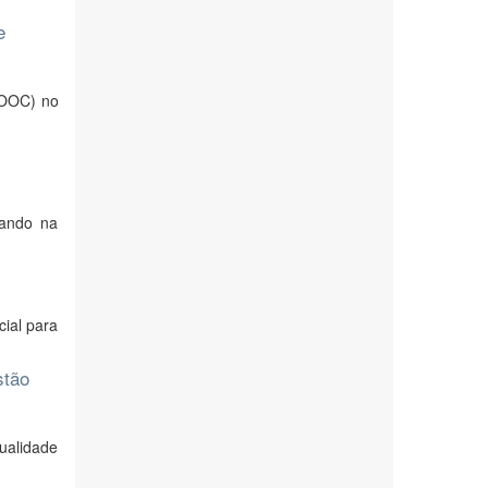
e
MOOC) no
tando na
cial para
stão
ualidade