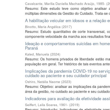
Cavalcante, Marilia Daniella Machado Araújo, 1985-
(
2
Resumo: Este estudo teve como objetivo analisar 
múltiplas dimensões da Gestão do Cuidado. Trata-se d
A habilitação veicular em idosos e a relação e
Binotto, Maria Angélica
(
2017
)
Resumo: Estudo quantitativo de corte transversal, c
componente velocidade da marcha aos resultados finai
Ideação e comportamentos suicidas em homens
Paraná
Kaled, Manuela
(
2024
)
Resumo: Os homens privados de liberdade estão ma
população em geral. Ter histórico de tais eventos ante
Implicações da pandemia COVID-19 no serviço 
cuidado ao paciente e seu cuidador principal
Oshiro, Natália Naome
(
2023
)
Resumo: Objetivo: analisar as implicações da pandem
área da gestão, no cuidado ao paciente e seu cuidador 
Indicadores para avaliação da efetividade assi
Seiffert, Leila Soares, 1961-
(
2019
)
Resumo: Introdução: Indicadores de efetividade pres