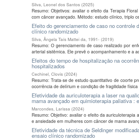
Silva, Leonel dos Santos
(
2025
)
Resumo: Objetivos: avaliar o efeito da Terapia Flor
com câncer avançado. Método: estudo clínico, triplo ce
Efeito do gerenciamento de caso no controle d
clínico randomizado
Silva, Ângela Taís Mattei da, 1991-
(
2019
)
Resumo: O gerenciamento de caso realizado por enf
arterial sistêmica. Ele prevê o acompanhamento e a a
Efeitos do tempo de hospitalização na ocorrênc
hospitalizados
Cechinel, Clovis
(
2024
)
Resumo: Trata-se de estudo quantitativo de coorte pro
ocorrência de delírium e condição de fragilidade física
Efetividade da auriculoterapia a laser na qua
mama avançado em quimioterapia paliativa : e
Marcondes, Larissa
(
2024
)
Resumo: Objetivo: avaliar o efeito da auriculoterapia
e ansiedade em mulheres com câncer de mama avançad
Efetividade da técnica de Seldinger modificad
ensaio clínico randomizado