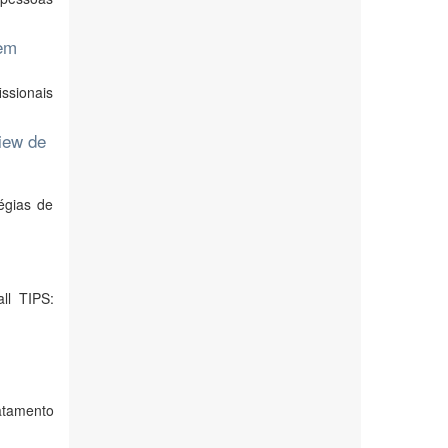
gem
ssionais
iew de
égias de
ll TIPS:
atamento