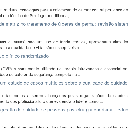
entre duas tecnologias para a colocação do cateter central periférico 
 e a técnica de Seldinger modificada, ...
de matriz no tratamento de úlceras de perna : revisão siste
iais e mistas) são um tipo de ferida crônica, apresentam altos ín
ram a qualidade de vida, são susceptíveis a ...
aio clínico randomizado
 (CVP) é comumente utilizado na terapia intravenosa e essencial no
idade do cateter de segurança completo na ...
um estudo de casos múltiplos sobre a qualidade do cuidado
ma das metas a serem alcançadas pelas organizações de saúde 
nto dos profissionais, o que evidencia o líder é como ...
gestão do cuidado de pessoas pós-cirurgia cardíaca : estu
enfermeiro é um modelo de atendimento adequado para o cuidado de