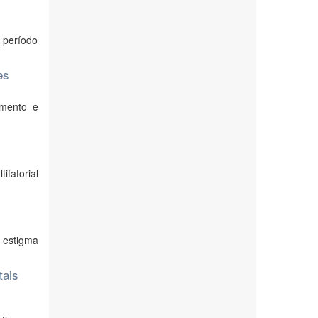
m período
es
imento e
ifatorial
 estigma
tais