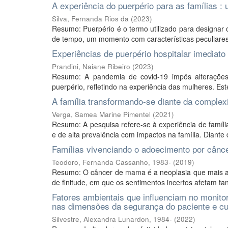
A experiência do puerpério para as famílias :
Silva, Fernanda Rios da
(
2023
)
Resumo: Puerpério é o termo utilizado para designar 
de tempo, um momento com características peculiares,
Experiências de puerpério hospitalar imediato
Prandini, Naiane Ribeiro
(
2023
)
Resumo: A pandemia de covid-19 impôs alterações 
puerpério, refletindo na experiência das mulheres. Est
A família transformando-se diante da complexi
Verga, Samea Marine Pimentel
(
2021
)
Resumo: A pesquisa refere-se à experiência de família
e de alta prevalência com impactos na família. Diante 
Famílias vivenciando o adoecimento por cân
Teodoro, Fernanda Cassanho, 1983-
(
2019
)
Resumo: O câncer de mama é a neoplasia que mais 
de finitude, em que os sentimentos incertos afetam ta
Fatores ambientais que influenciam no monitor
nas dimensões da segurança do paciente e cu
Silvestre, Alexandra Lunardon, 1984-
(
2022
)