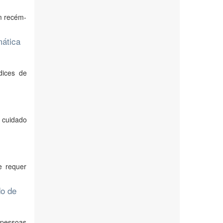
em recém-
mática
dices de
 cuidado
e requer
do de
 pessoas