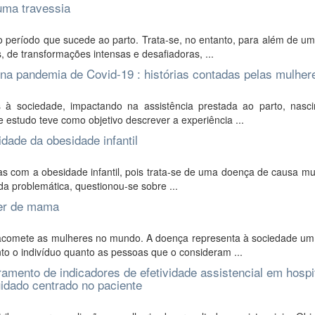
 uma travessia
o período que sucede ao parto. Trata-se, no entanto, para além de u
 de transformações intensas e desafiadoras, ...
 na pandemia de Covid-19 : histórias contadas pelas mulher
à sociedade, impactando na assistência prestada ao parto, nasc
e estudo teve como objetivo descrever a experiência ...
dade da obesidade infantil
s com a obesidade infantil, pois trata-se de uma doença de causa mult
da problemática, questionou-se sobre ...
cer de mama
acomete as mulheres no mundo. A doença representa à sociedade um
nto o indivíduo quanto as pessoas que o consideram ...
amento de indicadores de efetividade assistencial em hospi
idado centrado no paciente