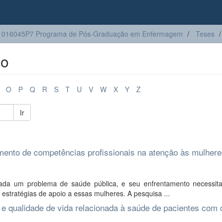
1016045P7 Programa de Pós-Graduação em Enfermagem
Teses
lo
O
P
Q
R
S
T
U
V
W
X
Y
Z
Ir
ento de competências profissionais na atenção às mulher
rada um problema de saúde pública, e seu enfrentamento necessit
estratégias de apoio a essas mulheres. A pesquisa ...
a e qualidade de vida relacionada à saúde de pacientes com