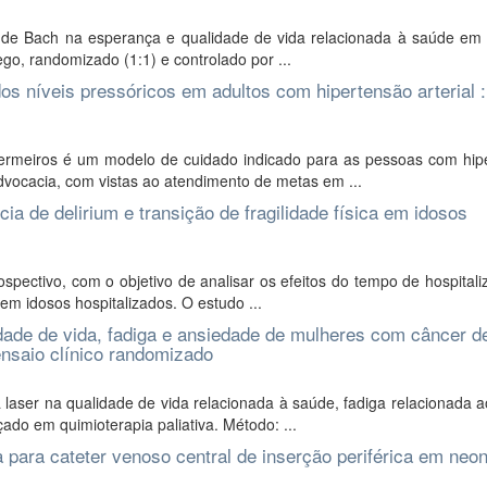
al de Bach na esperança e qualidade de vida relacionada à saúde em
go, randomizado (1:1) e controlado por ...
os níveis pressóricos em adultos com hipertensão arterial :
ermeiros é um modelo de cuidado indicado para as pessoas com hip
dvocacia, com vistas ao atendimento de metas em ...
ia de delirium e transição de fragilidade física em idosos
spectivo, com o objetivo de analisar os efeitos do tempo de hospital
 em idosos hospitalizados. O estudo ...
lidade de vida, fadiga e ansiedade de mulheres com câncer d
nsaio clínico randomizado
 a laser na qualidade de vida relacionada à saúde, fadiga relacionada 
o em quimioterapia paliativa. Método: ...
a para cateter venoso central de inserção periférica em neon