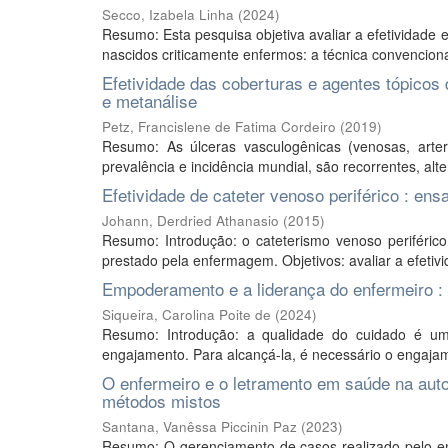
Secco, Izabela Linha
(
2024
)
Resumo: Esta pesquisa objetiva avaliar a efetividade 
nascidos criticamente enfermos: a técnica convencional
Efetividade das coberturas e agentes tópicos 
e metanálise
Petz, Francislene de Fatima Cordeiro
(
2019
)
Resumo: As úlceras vasculogênicas (venosas, arter
prevalência e incidência mundial, são recorrentes, alte
Efetividade de cateter venoso periférico : ens
Johann, Derdried Athanasio
(
2015
)
Resumo: Introdução: o cateterismo venoso periférico
prestado pela enfermagem. Objetivos: avaliar a efetiv
Empoderamento e a liderança do enfermeiro : 
Siqueira, Carolina Poite de
(
2024
)
Resumo: Introdução: a qualidade do cuidado é u
engajamento. Para alcançá-la, é necessário o engajame
O enfermeiro e o letramento em saúde na auto
métodos mistos
Santana, Vanêssa Piccinin Paz
(
2023
)
Resumo: O gerenciamento de casos realizado pelo 