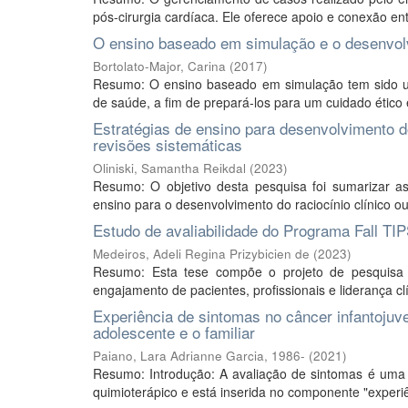
pós-cirurgia cardíaca. Ele oferece apoio e conexão ent
O ensino baseado em simulação e o desenvol
Bortolato-Major, Carina
(
2017
)
Resumo: O ensino baseado em simulação tem sido ut
de saúde, a fim de prepará-los para um cuidado ético e 
Estratégias de ensino para desenvolvimento 
revisões sistemáticas
Oliniski, Samantha Reikdal
(
2023
)
Resumo: O objetivo desta pesquisa foi sumarizar as 
ensino para o desenvolvimento do raciocínio clínico o
Estudo de avaliabilidade do Programa Fall TIP
Medeiros, Adeli Regina Prizybicien de
(
2023
)
Resumo: Esta tese compõe o projeto de pesquisa 
engajamento de pacientes, profissionais e liderança c
Experiência de sintomas no câncer infantojuve
adolescente e o familiar
Paiano, Lara Adrianne Garcia, 1986-
(
2021
)
Resumo: Introdução: A avaliação de sintomas é uma 
quimioterápico e está inserida no componente "experiê