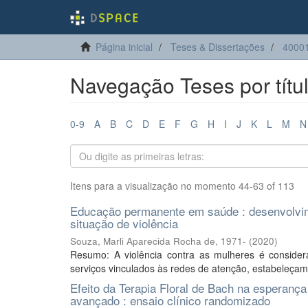
Página inicial
Teses & Dissertações
4000
Navegação Teses por títu
0-9
A
B
C
D
E
F
G
H
I
J
K
L
M
N
Itens para a visualização no momento 44-63 of 113
Educação permanente em saúde : desenvolvim
situação de violência
Souza, Marli Aparecida Rocha de, 1971-
(
2020
)
Resumo: A violência contra as mulheres é conside
serviços vinculados às redes de atenção, estabeleçam 
Efeito da Terapia Floral de Bach na esperanç
avançado : ensaio clínico randomizado