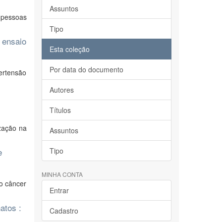
Assuntos
 pessoas
Tipo
 ensaio
Esta coleção
Por data do documento
ertensão
Autores
Títulos
ização na
Assuntos
e
Tipo
MINHA CONTA
ao câncer
Entrar
atos :
Cadastro