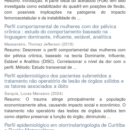
Resumo: Introdução: A parte distal do acetábulo (PDA) tem sido
investigada como estabilizador do quadril em posições de flexão,
com possíveis implicações na patogenia do impacto
femoroacetabular e da instabilidade do ...
Perfil comportamental de mulheres com dor pélvica
crônica : estudo do comportamento baseado na
linguagem dominante, influente, estável, analítica
Massaneiro, Thomaz Jefferson
(
2019
)
Resumo: Descrever o perfil comportamental das mulheres com
dor pélvica crônica, baseado na teoria Dominante, Influente,
Estável e Analítico (DISC). Correlacionar o nível da dor com o
perfil. Método: Estudo transversal de ...
Perfil epidemiológico dos pacientes submetidos a
tratamento não operatório de lesão de órgãos sólidos e
os fatores associados a óbito
Sarquis, Lucas Mansano
(
2024
)
Resumo: O trauma atinge principalmente a população
economicamente ativa, causando impacto social e econômico. O
tratamento não operatório das lesões de órgãos sólidos tem
como objetivo preservar a função do órgão, diminuindo ...
Perfil epidemiológico em otorrinolaringologia de Curitiba
e Região Metropolitana