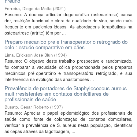
Freund
Ferreira, Diogo da Motta
(
2021
)
Resumo: A doença articular degenerativa (osteoartrose) causa
dor, restrição funcional e piora da qualidade de vida, sendo mais
frequente em pacientes idosos. As abordagens terapêuticas na
osteoartrose (artrite) têm por ...
Preparo mecanico pre e transoperatorio retrogrado do
colo : estudo comparativo em cães
Lima, Erickson Jose Blun
(
1994
)
Resumo: O objetivo deste trabalho prospectivo e randomizado,
foi comparar a vacuidade cólica proporcionada pelos preparos
mecânicos pré-operatório e transoperatório retrógrado, e sua
interferência na evolução das anastomoses ...
Prevalência de portadores de Staphylococcus aureus
multirresistentes em contatos domiciliares de
profissionais de saúde
Busato, Cesar Roberto
(
1997
)
Resumo: Apreciar o papel epidemiológico dos profissionais de
saúde como fonte de colonização de contatos domiciliares,
verificar a prevalência de S. aureus nesta população, identificar
as cepas através da fagotipagem, ...