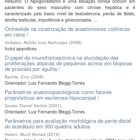
Resumo: O hipogonadismo é uma situação clínica comum em
pacientes do sexo masculino com cirrose hepática e é
caracterizado pelo baixo nível de testosterona, perda de libido,
atrofia testicular, impotência e ginecomastia. ...
Octreotide na cicatrizaçăo de anastomoses colônicas
em ratos /
Urdiales, Akihito Inca Atahualpa
(
2006
)
Inclui apęndices
O papel da imunohistoquimica na elucidação das
proliferações atipicas de pequenos acinos em biopsias
de prostata por agulha /
Bachle, Enio
(
2008
)
Orientador: Luiz Fernando Bleggi-Torres
Parâmetros anatomopatológicos como fatores
prognósticos em esclerose hipocampal /
Sousa, Daniel Santos
(
2001
)
Orientador: Luiz Fernando Bleggi-Torres
Parâmetros para avaliação morfológica da parte distal
do acetábulo em 300 quadris adultos
Hatem, Munif Ahmad
(
2016
)