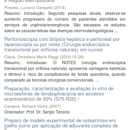
Prestes, Luciano Campelo
(
2014
)
Resumo: Introdução: Segundo pesquisas atuais, observa-se
aumento progressivo do número de pacientes atendidos em
serviços de urgência/emergência. São escassos os estudos
sobre as características das doenças otorrinolaringológicas ...
Peritonioscopia com biópsia hepática e peritoneal por
laparoscopia ou por notes (Cirurgia endoscópica
transluminal por orifícios naturais) em suínos
Claus, Christiano Marlo Paggi
(
2010-10-28
)
Resumo: Introducao: O NOTES (cirurgia endoscopica
transluminal por orificios naturais) apresenta vantagens esteticas
e diminui o risco de complicacoes de ferida operatoria, quando
comparado as tecnicas cirurgicas convencionais. ...
Preparação, caracterização e avaliação in vitro de
microesferas de levobupivacaína em excesso
enantiomérico de 50% (S75-R25) /
Campos, Richard Vieira
(
2007
)
Orientador: Prof. Dr. Sergio Tenorio
Preparo de modelo experimental de osteartrose em
joelho suíno por aplicação de adjuvante completo de