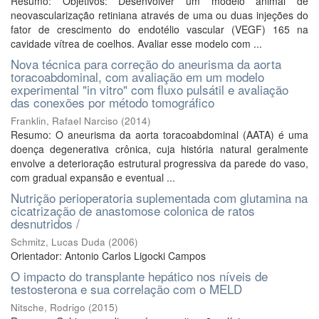
Resumo: Objetivos: Desenvolver um modelo animal de
neovascularização retiniana através de uma ou duas injeções do
fator de crescimento do endotélio vascular (VEGF) 165 na
cavidade vítrea de coelhos. Avaliar esse modelo com ...
Nova técnica para correção do aneurisma da aorta
toracoabdominal, com avaliação em um modelo
experimental "in vitro" com fluxo pulsátil e avaliação
das conexões por método tomográfico
Franklin, Rafael Narciso
(
2014
)
Resumo: O aneurisma da aorta toracoabdominal (AATA) é uma
doença degenerativa crônica, cuja história natural geralmente
envolve a deterioração estrutural progressiva da parede do vaso,
com gradual expansão e eventual ...
Nutrição perioperatoria suplementada com glutamina na
cicatrização de anastomose colonica de ratos
desnutridos /
Schmitz, Lucas Duda
(
2006
)
Orientador: Antonio Carlos Ligocki Campos
O impacto do transplante hepático nos níveis de
testosterona e sua correlação com o MELD
Nitsche, Rodrigo
(
2015
)