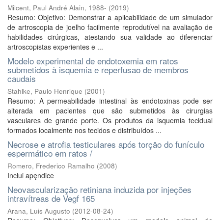
Milcent, Paul André Alain, 1988-
(
2019
)
Resumo: Objetivo: Demonstrar a aplicabilidade de um simulador
de artroscopia de joelho facilmente reprodutível na avaliação de
habilidades cirúrgicas, atestando sua validade ao diferenciar
artroscopistas experientes e ...
Modelo experimental de endotoxemia em ratos
submetidos à isquemia e reperfusao de membros
caudais
Stahlke, Paulo Henrique
(
2001
)
Resumo: A permeabilidade intestinal às endotoxinas pode ser
alterada em pacientes que são submetidos às cirurgias
vasculares de grande porte. Os produtos da isquemia tecidual
formados localmente nos tecidos e distribuídos ...
Necrose e atrofia testiculares após torçăo do funículo
espermático em ratos /
Romero, Frederico Ramalho
(
2008
)
Inclui apęndice
Neovascularização retiniana induzida por injeções
intravítreas de Vegf 165
Arana, Luis Augusto
(
2012-08-24
)