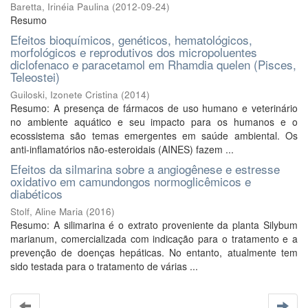
Baretta, Irinéia Paulina
(
2012-09-24
)
Resumo
Efeitos bioquímicos, genéticos, hematológicos,
morfológicos e reprodutivos dos micropoluentes
diclofenaco e paracetamol em Rhamdia quelen (Pisces,
Teleostei)
Guiloski, Izonete Cristina
(
2014
)
Resumo: A presença de fármacos de uso humano e veterinário
no ambiente aquático e seu impacto para os humanos e o
ecossistema são temas emergentes em saúde ambiental. Os
anti-inflamatórios não-esteroidais (AINES) fazem ...
Efeitos da silmarina sobre a angiogênese e estresse
oxidativo em camundongos normoglicêmicos e
diabéticos
Stolf, Aline Maria
(
2016
)
Resumo: A silimarina é o extrato proveniente da planta Silybum
marianum, comercializada com indicação para o tratamento e a
prevenção de doenças hepáticas. No entanto, atualmente tem
sido testada para o tratamento de várias ...