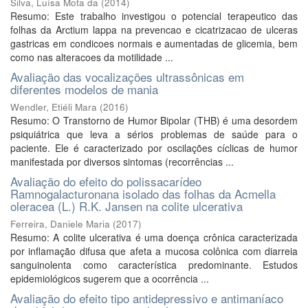
Silva, Luísa Mota da
(
2014
)
Resumo: Este trabalho investigou o potencial terapeutico das
folhas da Arctium lappa na prevencao e cicatrizacao de ulceras
gastricas em condicoes normais e aumentadas de glicemia, bem
como nas alteracoes da motilidade ...
Avaliação das vocalizações ultrassônicas em
diferentes modelos de mania
Wendler, Etiéli Mara
(
2016
)
Resumo: O Transtorno de Humor Bipolar (THB) é uma desordem
psiquiátrica que leva a sérios problemas de saúde para o
paciente. Ele é caracterizado por oscilações cíclicas de humor
manifestada por diversos sintomas (recorrências ...
Avaliação do efeito do polissacarídeo
Ramnogalacturonana isolado das folhas da Acmella
oleracea (L.) R.K. Jansen na colite ulcerativa
Ferreira, Daniele Maria
(
2017
)
Resumo: A colite ulcerativa é uma doença crônica caracterizada
por inflamação difusa que afeta a mucosa colônica com diarreia
sanguinolenta como característica predominante. Estudos
epidemiológicos sugerem que a ocorrência ...
Avaliação do efeito tipo antidepressivo e antimaníaco