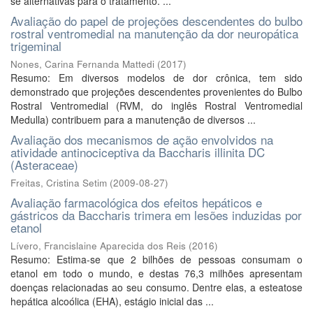
se alternativas para o tratamento. ...
Avaliação do papel de projeções descendentes do bulbo
rostral ventromedial na manutenção da dor neuropática
trigeminal
Nones, Carina Fernanda Mattedi
(
2017
)
Resumo: Em diversos modelos de dor crônica, tem sido
demonstrado que projeções descendentes provenientes do Bulbo
Rostral Ventromedial (RVM, do inglês Rostral Ventromedial
Medulla) contribuem para a manutenção de diversos ...
Avaliação dos mecanismos de ação envolvidos na
atividade antinociceptiva da Baccharis illinita DC
(Asteraceae)
Freitas, Cristina Setim
(
2009-08-27
)
Avaliação farmacológica dos efeitos hepáticos e
gástricos da Baccharis trimera em lesões induzidas por
etanol
Lívero, Francislaine Aparecida dos Reis
(
2016
)
Resumo: Estima-se que 2 bilhões de pessoas consumam o
etanol em todo o mundo, e destas 76,3 milhões apresentam
doenças relacionadas ao seu consumo. Dentre elas, a esteatose
hepática alcoólica (EHA), estágio inicial das ...