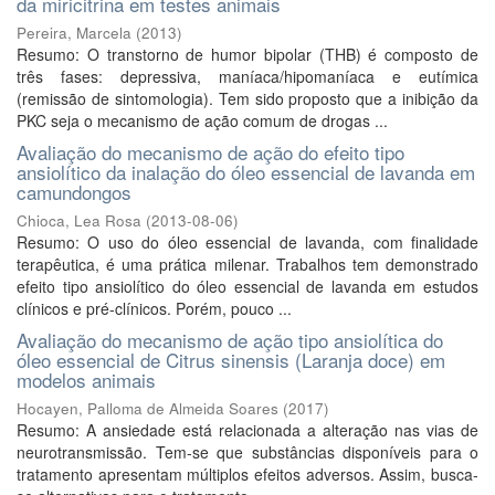
da miricitrina em testes animais
Pereira, Marcela
(
2013
)
Resumo: O transtorno de humor bipolar (THB) é composto de
três fases: depressiva, maníaca/hipomaníaca e eutímica
(remissão de sintomologia). Tem sido proposto que a inibição da
PKC seja o mecanismo de ação comum de drogas ...
Avaliação do mecanismo de ação do efeito tipo
ansiolítico da inalação do óleo essencial de lavanda em
camundongos
Chioca, Lea Rosa
(
2013-08-06
)
Resumo: O uso do óleo essencial de lavanda, com finalidade
terapêutica, é uma prática milenar. Trabalhos tem demonstrado
efeito tipo ansiolítico do óleo essencial de lavanda em estudos
clínicos e pré-clínicos. Porém, pouco ...
Avaliação do mecanismo de ação tipo ansiolítica do
óleo essencial de Citrus sinensis (Laranja doce) em
modelos animais
Hocayen, Palloma de Almeida Soares
(
2017
)
Resumo: A ansiedade está relacionada a alteração nas vias de
neurotransmissão. Tem-se que substâncias disponíveis para o
tratamento apresentam múltiplos efeitos adversos. Assim, busca-