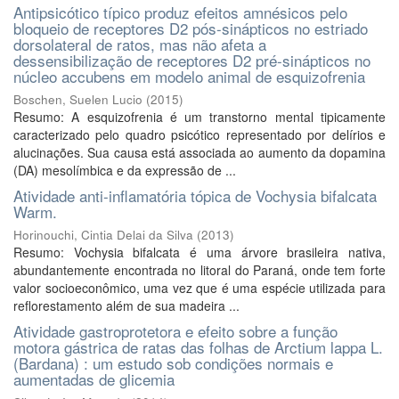
Antipsicótico típico produz efeitos amnésicos pelo
bloqueio de receptores D2 pós-sinápticos no estriado
dorsolateral de ratos, mas não afeta a
dessensibilização de receptores D2 pré-sinápticos no
núcleo accubens em modelo animal de esquizofrenia
Boschen, Suelen Lucio
(
2015
)
Resumo: A esquizofrenia é um transtorno mental tipicamente
caracterizado pelo quadro psicótico representado por delírios e
alucinações. Sua causa está associada ao aumento da dopamina
(DA) mesolímbica e da expressão de ...
Atividade anti-inflamatória tópica de Vochysia bifalcata
Warm.
Horinouchi, Cintia Delai da Silva
(
2013
)
Resumo: Vochysia bifalcata é uma árvore brasileira nativa,
abundantemente encontrada no litoral do Paraná, onde tem forte
valor socioeconômico, uma vez que é uma espécie utilizada para
reflorestamento além de sua madeira ...
Atividade gastroprotetora e efeito sobre a função
motora gástrica de ratas das folhas de Arctium lappa L.
(Bardana) : um estudo sob condições normais e
aumentadas de glicemia