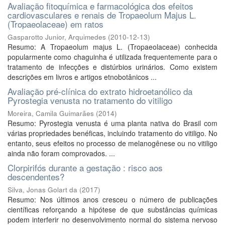
Avaliação fitoquímica e farmacológica dos efeitos
cardiovasculares e renais de Tropaeolum Majus L.
(Tropaeolaceae) em ratos
Gasparotto Junior, Arquimedes
(
2010-12-13
)
Resumo: A Tropaeolum majus L. (Tropaeolaceae) conhecida
popularmente como chaguinha é utilizada frequentemente para o
tratamento de infecções e distúrbios urinários. Como existem
descrições em livros e artigos etnobotânicos ...
Avaliação pré-clínica do extrato hidroetanólico da
Pyrostegia venusta no tratamento do vitiligo
Moreira, Camila Guimarães
(
2014
)
Resumo: Pyrostegia venusta é uma planta nativa do Brasil com
várias propriedades benéficas, incluindo tratamento do vitiligo. No
entanto, seus efeitos no processo de melanogênese ou no vitiligo
ainda não foram comprovados. ...
Clorpirifós durante a gestação : risco aos
descendentes?
Silva, Jonas Golart da
(
2017
)
Resumo: Nos últimos anos cresceu o número de publicações
científicas reforçando a hipótese de que substâncias químicas
podem interferir no desenvolvimento normal do sistema nervoso