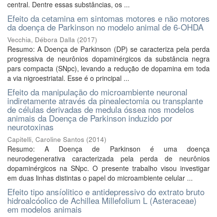
central. Dentre essas substâncias, os ...
Efeito da cetamina em sintomas motores e não motores
da doença de Parkinson no modelo animal de 6-OHDA
Vecchia, Débora Dalla
(
2017
)
Resumo: A Doença de Parkinson (DP) se caracteriza pela perda
progressiva de neurônios dopaminérgicos da substância negra
pars compacta (SNpc), levando a redução de dopamina em toda
a via nigroestriatal. Esse é o principal ...
Efeito da manipulação do microambiente neuronal
indiretamente através da pinealectomia ou transplante
de células derivadas de medula óssea nos modelos
animais da Doença de Parkinson induzido por
neurotoxinas
Capitelli, Caroline Santos
(
2014
)
Resumo: A Doença de Parkinson é uma doença
neurodegenerativa caracterizada pela perda de neurônios
dopaminérgicos na SNpc. O presente trabalho visou investigar
em duas linhas distintas o papel do microambiente celular ...
Efeito tipo ansíolitico e antidepressivo do extrato bruto
hidroalcóolico de Achillea Millefolium L (Asteraceae)
em modelos animais