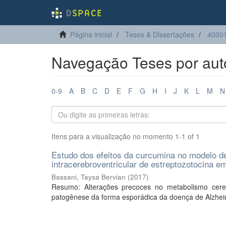
Página inicial
Teses & Dissertações
4000
Navegação Teses por auto
0-9
A
B
C
D
E
F
G
H
I
J
K
L
M
N
Itens para a visualização no momento 1-1 of 1
Estudo dos efeitos da curcumina no modelo de
intracerebroventricular de estreptozotocina e
Bassani, Taysa Bervian
(
2017
)
Resumo: Alterações precoces no metabolismo cereb
patogênese da forma esporádica da doença de Alzheimer