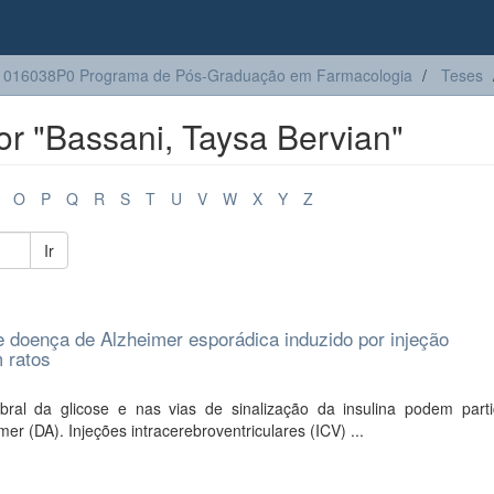
1016038P0 Programa de Pós-Graduação em Farmacologia
Teses
r "Bassani, Taysa Bervian"
O
P
Q
R
S
T
U
V
W
X
Y
Z
Ir
 doença de Alzheimer esporádica induzido por injeção
m ratos
ral da glicose e nas vias de sinalização da insulina podem parti
 (DA). Injeções intracerebroventriculares (ICV) ...