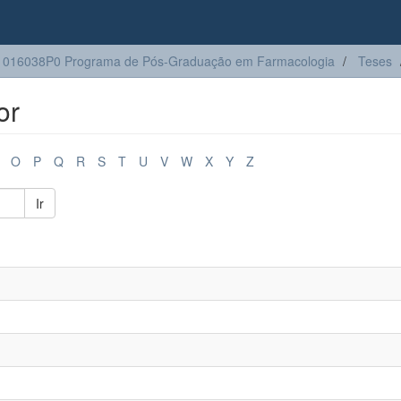
1016038P0 Programa de Pós-Graduação em Farmacologia
Teses
or
O
P
Q
R
S
T
U
V
W
X
Y
Z
Ir