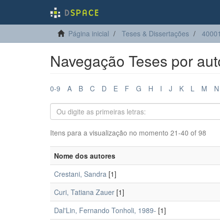
Página inicial
Teses & Dissertações
4000
Navegação Teses por aut
0-9
A
B
C
D
E
F
G
H
I
J
K
L
M
N
Itens para a visualização no momento 21-40 of 98
Nome dos autores
Crestani, Sandra
[1]
Curi, Tatiana Zauer
[1]
Dal'Lin, Fernando Tonholi, 1989-
[1]