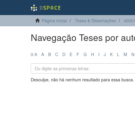
Página inicial
Teses & Dissertações
4000
Navegação Teses por aut
0-9
A
B
C
D
E
F
G
H
I
J
K
L
M
N
Desculpe, não há nenhum resultado para essa busca.