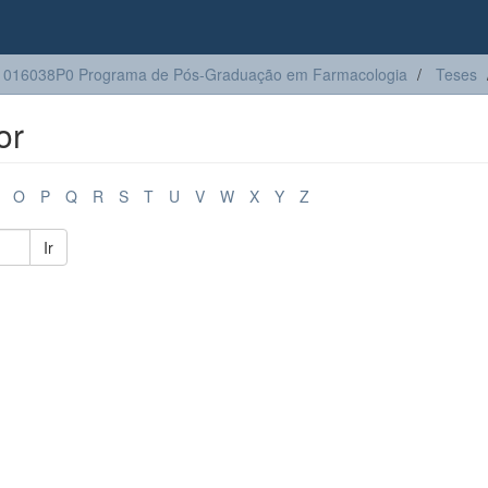
1016038P0 Programa de Pós-Graduação em Farmacologia
Teses
or
O
P
Q
R
S
T
U
V
W
X
Y
Z
Ir