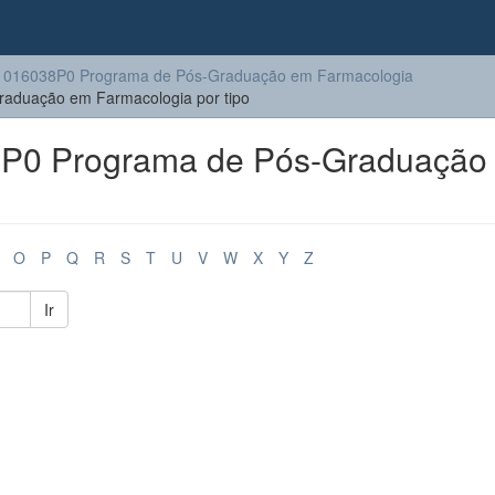
1016038P0 Programa de Pós-Graduação em Farmacologia
aduação em Farmacologia por tipo
P0 Programa de Pós-Graduação
O
P
Q
R
S
T
U
V
W
X
Y
Z
Ir