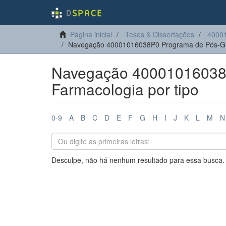
Página inicial
Teses & Dissertações
4000
Navegação 40001016038P0 Programa de Pós-Gr
Navegação 40001016038
Farmacologia por tipo
0-9
A
B
C
D
E
F
G
H
I
J
K
L
M
N
Desculpe, não há nenhum resultado para essa busca.