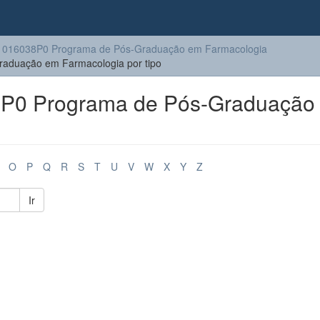
1016038P0 Programa de Pós-Graduação em Farmacologia
aduação em Farmacologia por tipo
P0 Programa de Pós-Graduação
O
P
Q
R
S
T
U
V
W
X
Y
Z
Ir