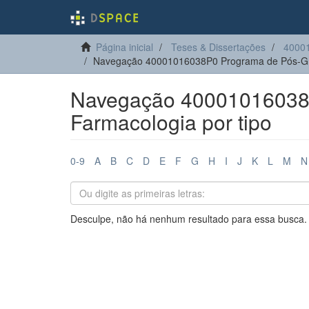
Página inicial
Teses & Dissertações
4000
Navegação 40001016038P0 Programa de Pós-Gr
Navegação 40001016038
Farmacologia por tipo
0-9
A
B
C
D
E
F
G
H
I
J
K
L
M
N
Desculpe, não há nenhum resultado para essa busca.