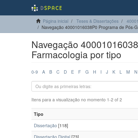
Página inicial
Teses & Dissertações
4000
Navegação 40001016038P0 Programa de Pós-Gr
Navegação 40001016038
Farmacologia por tipo
0-9
A
B
C
D
E
F
G
H
I
J
K
L
M
N
Itens para a visualização no momento 1-2 of 2
Tipo
Dissertação
[118]
Dissertação Digital
[73]