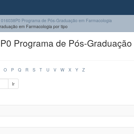
1016038P0 Programa de Pós-Graduação em Farmacologia
aduação em Farmacologia por tipo
P0 Programa de Pós-Graduação
O
P
Q
R
S
T
U
V
W
X
Y
Z
Ir