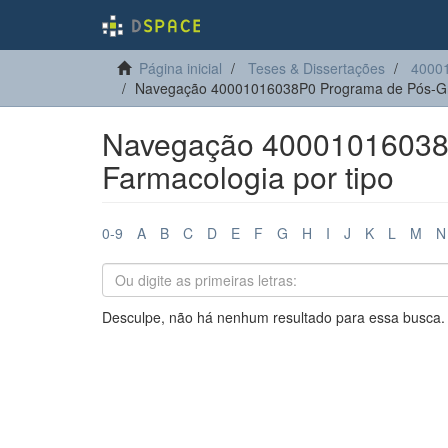
Página inicial
Teses & Dissertações
4000
Navegação 40001016038P0 Programa de Pós-Gr
Navegação 40001016038
Farmacologia por tipo
0-9
A
B
C
D
E
F
G
H
I
J
K
L
M
N
Desculpe, não há nenhum resultado para essa busca.