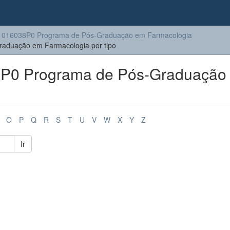
1016038P0 Programa de Pós-Graduação em Farmacologia
aduação em Farmacologia por tipo
P0 Programa de Pós-Graduação
O
P
Q
R
S
T
U
V
W
X
Y
Z
Ir