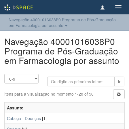
Toggl
navig
Navegação 40001016038P0 Programa de Pós-Graduação
em Farmacologia por assunto
Navegação 40001016038P0
Programa de Pós-Graduação
em Farmacologia por assunto
Ir
Itens para a visualização no momento 1-20 of 50
Assunto
Cabeça - Doenças
[1]