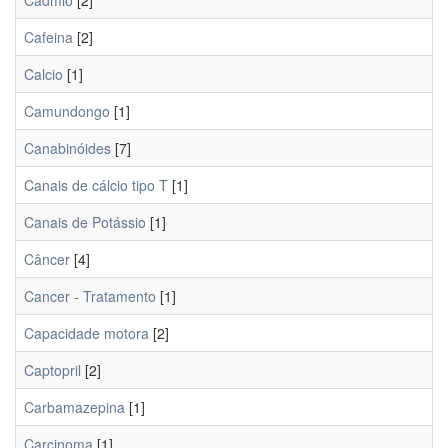
Cadmio
[2]
Cafeina
[2]
Calcio
[1]
Camundongo
[1]
Canabinóides
[7]
Canais de cálcio tipo T
[1]
Canais de Potássio
[1]
Câncer
[4]
Cancer - Tratamento
[1]
Capacidade motora
[2]
Captopril
[2]
Carbamazepina
[1]
Carcinoma
[1]