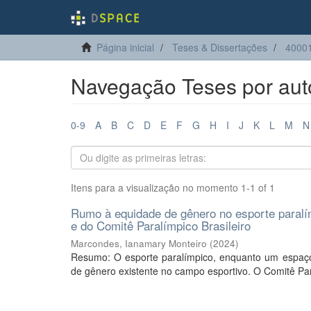
Página inicial
Teses & Dissertações
40001
Navegação Teses por aut
0-9
A
B
C
D
E
F
G
H
I
J
K
L
M
N
Itens para a visualização no momento 1-1 of 1
Rumo à equidade de gênero no esporte paralím
e do Comitê Paralímpico Brasileiro
Marcondes, Ianamary Monteiro
(
2024
)
Resumo: O esporte paralímpico, enquanto um espaço 
de gênero existente no campo esportivo. O Comitê Para