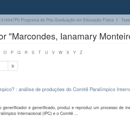
016047P0 Programa de Pós-Graduação em Educação Física
Tes
or "Marcondes, Ianamary Monteir
O
P
Q
R
S
T
U
V
W
X
Y
Z
Ir
pico? : análise de produções do Comitê Paralímpico Intern
generificador e generificado, produz e reproduz um processo de in
límpico Internacional (IPC) e o Comitê ...