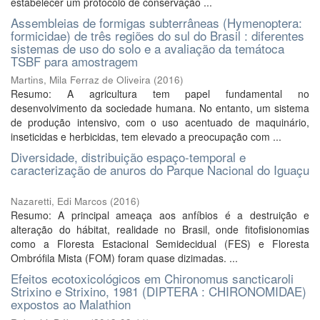
estabelecer um protocolo de conservação ...
Assembleias de formigas subterrâneas (Hymenoptera:
formicidae) de três regiões do sul do Brasil : diferentes
sistemas de uso do solo e a avaliação da temátoca
TSBF para amostragem
Martins, Mila Ferraz de Oliveira
(
2016
)
Resumo: A agricultura tem papel fundamental no
desenvolvimento da sociedade humana. No entanto, um sistema
de produção intensivo, com o uso acentuado de maquinário,
inseticidas e herbicidas, tem elevado a preocupação com ...
Diversidade, distribuição espaço-temporal e
caracterização de anuros do Parque Nacional do Iguaçu
Nazaretti, Edi Marcos
(
2016
)
Resumo: A principal ameaça aos anfíbios é a destruição e
alteração do hábitat, realidade no Brasil, onde fitofisionomias
como a Floresta Estacional Semidecidual (FES) e Floresta
Ombrófila Mista (FOM) foram quase dizimadas. ...
Efeitos ecotoxicológicos em Chironomus sancticaroli
Strixino e Strixino, 1981 (DIPTERA : CHIRONOMIDAE)
expostos ao Malathion