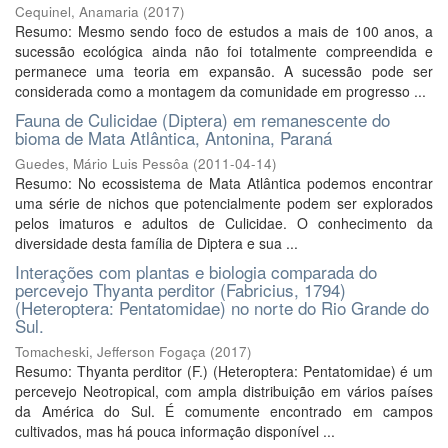
Cequinel, Anamaria
(
2017
)
Resumo: Mesmo sendo foco de estudos a mais de 100 anos, a
sucessão ecológica ainda não foi totalmente compreendida e
permanece uma teoria em expansão. A sucessão pode ser
considerada como a montagem da comunidade em progresso ...
Fauna de Culicidae (Diptera) em remanescente do
bioma de Mata Atlântica, Antonina, Paraná
Guedes, Mário Luis Pessôa
(
2011-04-14
)
Resumo: No ecossistema de Mata Atlântica podemos encontrar
uma série de nichos que potencialmente podem ser explorados
pelos imaturos e adultos de Culicidae. O conhecimento da
diversidade desta família de Diptera e sua ...
Interações com plantas e biologia comparada do
percevejo Thyanta perditor (Fabricius, 1794)
(Heteroptera: Pentatomidae) no norte do Rio Grande do
Sul.
Tomacheski, Jefferson Fogaça
(
2017
)
Resumo: Thyanta perditor (F.) (Heteroptera: Pentatomidae) é um
percevejo Neotropical, com ampla distribuição em vários países
da América do Sul. É comumente encontrado em campos
cultivados, mas há pouca informação disponível ...