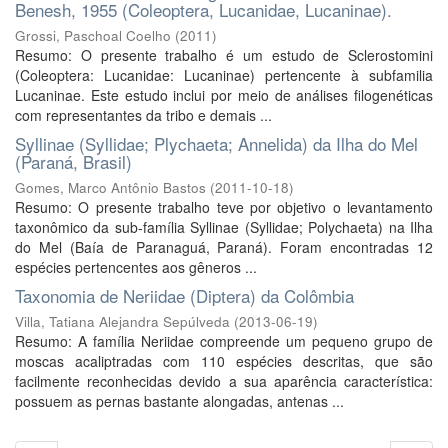
Benesh, 1955 (Coleoptera, Lucanidae, Lucaninae).
Grossi, Paschoal Coelho
(
2011
)
Resumo: O presente trabalho é um estudo de Sclerostomini
(Coleoptera: Lucanidae: Lucaninae) pertencente à subfamilia
Lucaninae. Este estudo inclui por meio de análises filogenéticas
com representantes da tribo e demais ...
Syllinae (Syllidae; Plychaeta; Annelida) da Ilha do Mel
(Paraná, Brasil)
Gomes, Marco Antônio Bastos
(
2011-10-18
)
Resumo: O presente trabalho teve por objetivo o levantamento
taxonômico da sub-família Syllinae (Syllidae; Polychaeta) na Ilha
do Mel (Baía de Paranaguá, Paraná). Foram encontradas 12
espécies pertencentes aos gêneros ...
Taxonomia de Neriidae (Diptera) da Colômbia
Villa, Tatiana Alejandra Sepúlveda
(
2013-06-19
)
Resumo: A família Neriidae compreende um pequeno grupo de
moscas acaliptradas com 110 espécies descritas, que são
facilmente reconhecidas devido a sua aparência característica:
possuem as pernas bastante alongadas, antenas ...