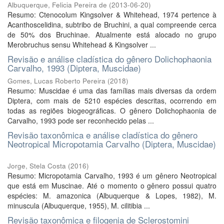
Albuquerque, Felicia Pereira de
(
2013-06-20
)
Resumo: Ctenocolum Kingsolver & Whitehead, 1974 pertence à
Acanthoscelidina, subtribo de Bruchini, a qual compreende cerca
de 50% dos Bruchinae. Atualmente está alocado no grupo
Merobruchus sensu Whitehead & Kingsolver ...
Revisão e análise cladística do gênero Dolichophaonia
Carvalho, 1993 (Diptera, Muscidae)
Gomes, Lucas Roberto Pereira
(
2018
)
Resumo: Muscidae é uma das famílias mais diversas da ordem
Diptera, com mais de 5210 espécies descritas, ocorrendo em
todas as regiões biogeográficas. O gênero Dolichophaonia de
Carvalho, 1993 pode ser reconhecido pelas ...
Revisão taxonômica e análise cladística do gênero
Neotropical Micropotamia Carvalho (Diptera, Muscidae)
Jorge, Stela Costa
(
2016
)
Resumo: Micropotamia Carvalho, 1993 é um gênero Neotropical
que está em Muscinae. Até o momento o gênero possui quatro
espécies: M. amazonica (Albuquerque & Lopes, 1982), M.
minuscula (Albuquerque, 1955), M. cilitibia ...
Revisão taxonômica e filogenia de Sclerostomini