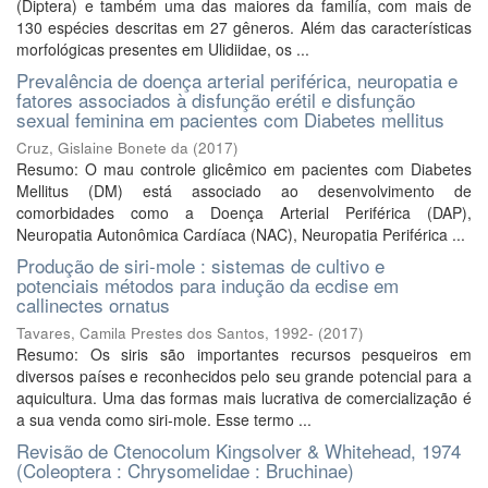
(Diptera) e também uma das maiores da familía, com mais de
130 espécies descritas em 27 gêneros. Além das características
morfológicas presentes em Ulidiidae, os ...
Prevalência de doença arterial periférica, neuropatia e
fatores associados à disfunção erétil e disfunção
sexual feminina em pacientes com Diabetes mellitus
Cruz, Gislaine Bonete da
(
2017
)
Resumo: O mau controle glicêmico em pacientes com Diabetes
Mellitus (DM) está associado ao desenvolvimento de
comorbidades como a Doença Arterial Periférica (DAP),
Neuropatia Autonômica Cardíaca (NAC), Neuropatia Periférica ...
Produção de siri-mole : sistemas de cultivo e
potenciais métodos para indução da ecdise em
callinectes ornatus
Tavares, Camila Prestes dos Santos, 1992-
(
2017
)
Resumo: Os siris são importantes recursos pesqueiros em
diversos países e reconhecidos pelo seu grande potencial para a
aquicultura. Uma das formas mais lucrativa de comercialização é
a sua venda como siri-mole. Esse termo ...
Revisão de Ctenocolum Kingsolver & Whitehead, 1974
(Coleoptera : Chrysomelidae : Bruchinae)