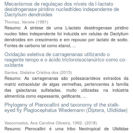
Mecanismos de regulaçao dos níveis da l-lactato
desidrogenase piridino nucledtídeo independente de
Dactylium dendroides
Thomaz, Vanete
(
1981
)
Resumo: A sintese de uma L-lactato desidrogenase piridino
nucleo tideo independente foi induzida em celulas de Dactylium
dendroides em crescimento e em repouso por lactato de sodio.
Fontes de carbono tal como etanol, ...
Oxidação seletiva de carragenanas utilizando o
reagente tempo e o ácido tricloroisocianúrico como co-
oxidante
Santos, Gislaine Cristina dos
(
2015
)
Resumo: As carragenanas são polissacarídeos extraídos da
matriz extracelular de algas vermelhas, pertencentes à família
das galactanas sulfatadas, muito utilizadas na indústria
alimentícia como espessante, gelificante, ...
Phylogeny of Pterocallini and taxonomy of the stalk-
eyed fly Plagiocephalus Wiedemann (Diptera, Ulidiidae)
Vasconcelos, Ana Caroline Oliveira, 1992-
(
2018
)
Resumo: Pterocallini é uma tribo Neotropical de Ulidiidae