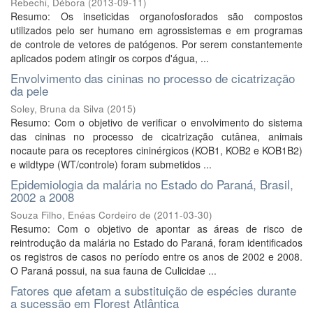
Rebechi, Débora
(
2013-09-11
)
Resumo: Os inseticidas organofosforados são compostos
utilizados pelo ser humano em agrossistemas e em programas
de controle de vetores de patógenos. Por serem constantemente
aplicados podem atingir os corpos d'água, ...
Envolvimento das cininas no processo de cicatrização
da pele
Soley, Bruna da Silva
(
2015
)
Resumo: Com o objetivo de verificar o envolvimento do sistema
das cininas no processo de cicatrização cutânea, animais
nocaute para os receptores cininérgicos (KOB1, KOB2 e KOB1B2)
e wildtype (WT/controle) foram submetidos ...
Epidemiologia da malária no Estado do Paraná, Brasil,
2002 a 2008
Souza Filho, Enéas Cordeiro de
(
2011-03-30
)
Resumo: Com o objetivo de apontar as áreas de risco de
reintrodução da malária no Estado do Paraná, foram identificados
os registros de casos no período entre os anos de 2002 e 2008.
O Paraná possui, na sua fauna de Culicidae ...
Fatores que afetam a substituição de espécies durante
a sucessão em Florest Atlântica