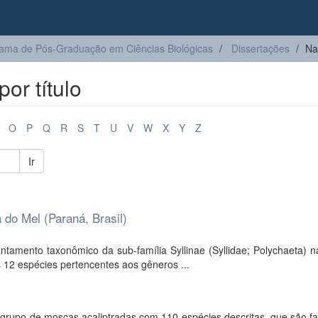
ama de Pós-Graduação em Ciências Biológicas
Dissertações
Na
or título
O
P
Q
R
S
T
U
V
W
X
Y
Z
Ir
a do Mel (Paraná, Brasil)
ntamento taxonômico da sub-família Syllinae (Syllidae; Polychaeta) n
12 espécies pertencentes aos gêneros ...
rupo de moscas acaliptradas com 110 espécies descritas, que são fa