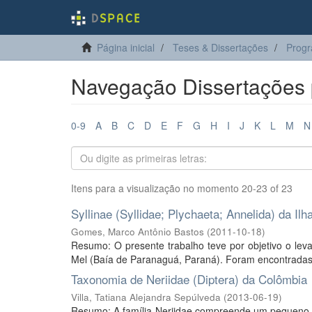
Página inicial
Teses & Dissertações
Progr
Navegação Dissertações p
0-9
A
B
C
D
E
F
G
H
I
J
K
L
M
N
Itens para a visualização no momento 20-23 of 23
Syllinae (Syllidae; Plychaeta; Annelida) da Ilh
Gomes, Marco Antônio Bastos
(
2011-10-18
)
Resumo: O presente trabalho teve por objetivo o leva
Mel (Baía de Paranaguá, Paraná). Foram encontradas 
Taxonomia de Neriidae (Diptera) da Colômbia
Villa, Tatiana Alejandra Sepúlveda
(
2013-06-19
)
Resumo: A família Neriidae compreende um pequeno g