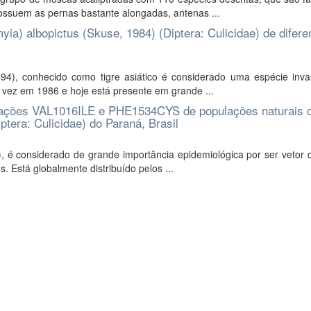
possuem as pernas bastante alongadas, antenas ...
ia) albopictus (Skuse, 1984) (Diptera: Culicidae) de difere
94), conhecido como tigre asiático é considerado uma espécie inv
ra vez em 1986 e hoje está presente em grande ...
utações VAL1016ILE e PHE1534CYS de populações naturais 
tera: Culicidae) do Paraná, Brasil
 é considerado de grande importância epidemiológica por ser vetor d
. Está globalmente distribuído pelos ...