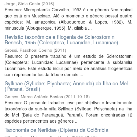
Jorge, Stela Costa
(
2016
)
Resumo: Micropotamia Carvalho, 1993 é um gênero Neotropical
que está em Muscinae. Até o momento o gênero possui quatro
espécies: M. amazonica (Albuquerque & Lopes, 1982), M.
minuscula (Albuquerque, 1955), M. cilitibia ...
Revisão taxonômica e filogenia de Sclerostomini
Benesh, 1955 (Coleoptera, Lucanidae, Lucaninae).
Grossi, Paschoal Coelho
(
2011
)
Resumo: O presente trabalho é um estudo de Sclerostomini
(Coleoptera: Lucanidae: Lucaninae) pertencente à subfamilia
Lucaninae. Este estudo inclui por meio de análises filogenéticas
com representantes da tribo e demais ...
Syllinae (Syllidae; Plychaeta; Annelida) da Ilha do Mel
(Paraná, Brasil)
Gomes, Marco Antônio Bastos
(
2011-10-18
)
Resumo: O presente trabalho teve por objetivo o levantamento
taxonômico da sub-família Syllinae (Syllidae; Polychaeta) na Ilha
do Mel (Baía de Paranaguá, Paraná). Foram encontradas 12
espécies pertencentes aos gêneros ...
Taxonomia de Neriidae (Diptera) da Colômbia