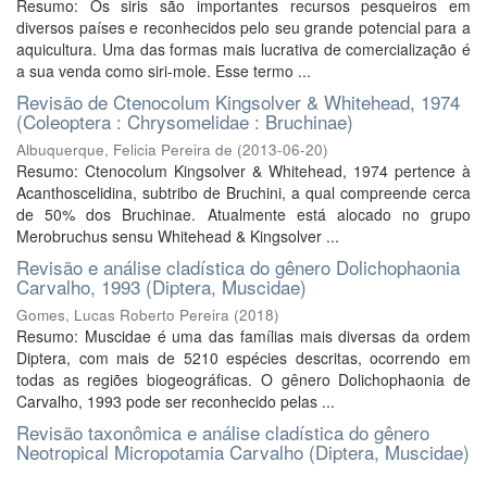
Resumo: Os siris são importantes recursos pesqueiros em
diversos países e reconhecidos pelo seu grande potencial para a
aquicultura. Uma das formas mais lucrativa de comercialização é
a sua venda como siri-mole. Esse termo ...
Revisão de Ctenocolum Kingsolver & Whitehead, 1974
(Coleoptera : Chrysomelidae : Bruchinae)
Albuquerque, Felicia Pereira de
(
2013-06-20
)
Resumo: Ctenocolum Kingsolver & Whitehead, 1974 pertence à
Acanthoscelidina, subtribo de Bruchini, a qual compreende cerca
de 50% dos Bruchinae. Atualmente está alocado no grupo
Merobruchus sensu Whitehead & Kingsolver ...
Revisão e análise cladística do gênero Dolichophaonia
Carvalho, 1993 (Diptera, Muscidae)
Gomes, Lucas Roberto Pereira
(
2018
)
Resumo: Muscidae é uma das famílias mais diversas da ordem
Diptera, com mais de 5210 espécies descritas, ocorrendo em
todas as regiões biogeográficas. O gênero Dolichophaonia de
Carvalho, 1993 pode ser reconhecido pelas ...
Revisão taxonômica e análise cladística do gênero
Neotropical Micropotamia Carvalho (Diptera, Muscidae)