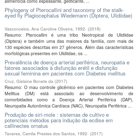
alimentícia como espessante, gelificante, ...
Phylogeny of Pterocallini and taxonomy of the stalk-
eyed fly Plagiocephalus Wiedemann (Diptera, Ulidiidae)
Vasconcelos, Ana Caroline Oliveira, 1992-
(
2018
)
Resumo: Pterocallini é uma tribo Neotropical de Ulidiidae
(Diptera) e também uma das maiores da familía, com mais de
130 espécies descritas em 27 gêneros. Além das características
morfológicas presentes em Ulidiidae, os ...
Prevalência de doença arterial periférica, neuropatia e
fatores associados à disfunção erétil e disfunção
sexual feminina em pacientes com Diabetes mellitus
Cruz, Gislaine Bonete da
(
2017
)
Resumo: O mau controle glicêmico em pacientes com Diabetes
Mellitus (DM) está associado ao desenvolvimento de
comorbidades como a Doença Arterial Periférica (DAP),
Neuropatia Autonômica Cardíaca (NAC), Neuropatia Periférica ...
Produção de siri-mole : sistemas de cultivo e
potenciais métodos para indução da ecdise em
callinectes ornatus
Tavares, Camila Prestes dos Santos, 1992-
(
2017
)