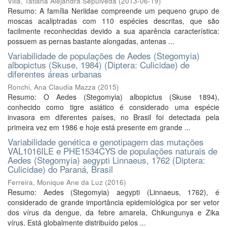
Villa, Tatiana Alejandra Sepúlveda
(
2013-06-19
)
Resumo: A família Neriidae compreende um pequeno grupo de
moscas acaliptradas com 110 espécies descritas, que são
facilmente reconhecidas devido a sua aparência característica:
possuem as pernas bastante alongadas, antenas ...
Variabilidade de populações de Aedes (Stegomyia)
albopictus (Skuse, 1984) (Diptera: Culicidae) de
diferentes áreas urbanas
Ronchi, Ana Claudia Mazza
(
2015
)
Resumo: O Aedes (Stegomyia) albopictus (Skuse 1894),
conhecido como tigre asiático é considerado uma espécie
invasora em diferentes países, no Brasil foi detectada pela
primeira vez em 1986 e hoje está presente em grande ...
Variabilidade genética e genotipagem das mutações
VAL1016ILE e PHE1534CYS de populações naturais de
Aedes (Stegomyia) aegypti Linnaeus, 1762 (Diptera:
Culicidae) do Paraná, Brasil
Ferreira, Monique Ane da Luz
(
2016
)
Resumo: Aedes (Stegomyia) aegypti (Linnaeus, 1762), é
considerado de grande importância epidemiológica por ser vetor
dos vírus da dengue, da febre amarela, Chikungunya e Zika
vírus. Está globalmente distribuído pelos ...