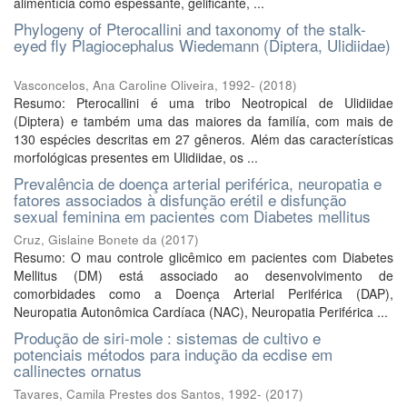
alimentícia como espessante, gelificante, ...
Phylogeny of Pterocallini and taxonomy of the stalk-
eyed fly Plagiocephalus Wiedemann (Diptera, Ulidiidae)
Vasconcelos, Ana Caroline Oliveira, 1992-
(
2018
)
Resumo: Pterocallini é uma tribo Neotropical de Ulidiidae
(Diptera) e também uma das maiores da familía, com mais de
130 espécies descritas em 27 gêneros. Além das características
morfológicas presentes em Ulidiidae, os ...
Prevalência de doença arterial periférica, neuropatia e
fatores associados à disfunção erétil e disfunção
sexual feminina em pacientes com Diabetes mellitus
Cruz, Gislaine Bonete da
(
2017
)
Resumo: O mau controle glicêmico em pacientes com Diabetes
Mellitus (DM) está associado ao desenvolvimento de
comorbidades como a Doença Arterial Periférica (DAP),
Neuropatia Autonômica Cardíaca (NAC), Neuropatia Periférica ...
Produção de siri-mole : sistemas de cultivo e
potenciais métodos para indução da ecdise em
callinectes ornatus
Tavares, Camila Prestes dos Santos, 1992-
(
2017
)