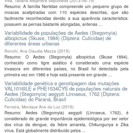
Villa, Tatiana Alejandra Sepúlveda
(
2013-06-19
)
Resumo: A família Neriidae compreende um pequeno grupo de
moscas acaliptradas com 110 espécies descritas, que são
facilmente reconhecidas devido a sua aparência característica:
possuem as pernas bastante alongadas, antenas ...
Variabilidade de populações de Aedes (Stegomyia)
albopictus (Skuse, 1984) (Diptera: Culicidae) de
diferentes áreas urbanas
Ronchi, Ana Claudia Mazza
(
2015
)
Resumo: O Aedes (Stegomyia) albopictus (Skuse 1894),
conhecido como tigre asiático é considerado uma espécie
invasora em diferentes países, no Brasil foi detectada pela
primeira vez em 1986 e hoje está presente em grande ...
Variabilidade genética e genotipagem das mutações
VAL1016ILE e PHE1534CYS de populações naturais de
Aedes (Stegomyia) aegypti Linnaeus, 1762 (Diptera:
Culicidae) do Paraná, Brasil
Ferreira, Monique Ane da Luz
(
2016
)
Resumo: Aedes (Stegomyia) aegypti (Linnaeus, 1762), é
considerado de grande importância epidemiológica por ser vetor
dos vírus da dengue, da febre amarela, Chikungunya e Zika
vírus. Está globalmente distribuído pelos ...