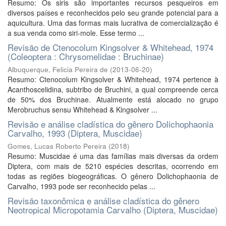
Resumo: Os siris são importantes recursos pesqueiros em
diversos países e reconhecidos pelo seu grande potencial para a
aquicultura. Uma das formas mais lucrativa de comercialização é
a sua venda como siri-mole. Esse termo ...
Revisão de Ctenocolum Kingsolver & Whitehead, 1974
(Coleoptera : Chrysomelidae : Bruchinae)
Albuquerque, Felicia Pereira de
(
2013-06-20
)
Resumo: Ctenocolum Kingsolver & Whitehead, 1974 pertence à
Acanthoscelidina, subtribo de Bruchini, a qual compreende cerca
de 50% dos Bruchinae. Atualmente está alocado no grupo
Merobruchus sensu Whitehead & Kingsolver ...
Revisão e análise cladística do gênero Dolichophaonia
Carvalho, 1993 (Diptera, Muscidae)
Gomes, Lucas Roberto Pereira
(
2018
)
Resumo: Muscidae é uma das famílias mais diversas da ordem
Diptera, com mais de 5210 espécies descritas, ocorrendo em
todas as regiões biogeográficas. O gênero Dolichophaonia de
Carvalho, 1993 pode ser reconhecido pelas ...
Revisão taxonômica e análise cladística do gênero
Neotropical Micropotamia Carvalho (Diptera, Muscidae)