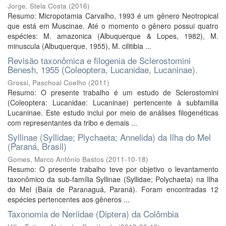
Jorge, Stela Costa
(
2016
)
Resumo: Micropotamia Carvalho, 1993 é um gênero Neotropical
que está em Muscinae. Até o momento o gênero possui quatro
espécies: M. amazonica (Albuquerque & Lopes, 1982), M.
minuscula (Albuquerque, 1955), M. cilitibia ...
Revisão taxonômica e filogenia de Sclerostomini
Benesh, 1955 (Coleoptera, Lucanidae, Lucaninae).
Grossi, Paschoal Coelho
(
2011
)
Resumo: O presente trabalho é um estudo de Sclerostomini
(Coleoptera: Lucanidae: Lucaninae) pertencente à subfamilia
Lucaninae. Este estudo inclui por meio de análises filogenéticas
com representantes da tribo e demais ...
Syllinae (Syllidae; Plychaeta; Annelida) da Ilha do Mel
(Paraná, Brasil)
Gomes, Marco Antônio Bastos
(
2011-10-18
)
Resumo: O presente trabalho teve por objetivo o levantamento
taxonômico da sub-família Syllinae (Syllidae; Polychaeta) na Ilha
do Mel (Baía de Paranaguá, Paraná). Foram encontradas 12
espécies pertencentes aos gêneros ...
Taxonomia de Neriidae (Diptera) da Colômbia