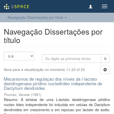
Toggl
navig
Navegação Dissertações por título
Navegação Dissertações por
título
Ir
Itens para a visualização no momento 11-23 of 23
Mecanismos de regulaçao dos níveis da l-lactato
desidrogenase piridino nucledtídeo independente de
Dactylium dendroides
Thomaz, Vanete
(
1981
)
Resumo: A sintese de uma L-lactato desidrogenase piridino
nucleo tideo independente foi induzida em celulas de Dactylium
dendroides em crescimento e em repouso por lactato de sodio.