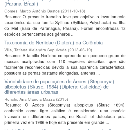
(Paraná, Brasil)
Gomes, Marco Antônio Bastos
(
2011-10-18
)
Resumo: O presente trabalho teve por objetivo o levantamento
taxonômico da sub-família Syllinae (Syllidae; Polychaeta) na Ilha
do Mel (Baía de Paranaguá, Paraná). Foram encontradas 12
espécies pertencentes aos gêneros ...
Taxonomia de Neriidae (Diptera) da Colômbia
Villa, Tatiana Alejandra Sepúlveda
(
2013-06-19
)
Resumo: A família Neriidae compreende um pequeno grupo de
moscas acaliptradas com 110 espécies descritas, que são
facilmente reconhecidas devido a sua aparência característica:
possuem as pernas bastante alongadas, antenas ...
Variabilidade de populações de Aedes (Stegomyia)
albopictus (Skuse, 1984) (Diptera: Culicidae) de
diferentes áreas urbanas
Ronchi, Ana Claudia Mazza
(
2015
)
Resumo: O Aedes (Stegomyia) albopictus (Skuse 1894),
conhecido como tigre asiático é considerado uma espécie
invasora em diferentes países, no Brasil foi detectada pela
primeira vez em 1986 e hoje está presente em grande ...