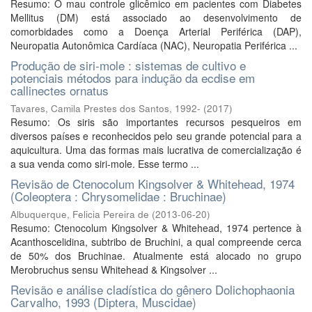
Resumo: O mau controle glicêmico em pacientes com Diabetes
Mellitus (DM) está associado ao desenvolvimento de
comorbidades como a Doença Arterial Periférica (DAP),
Neuropatia Autonômica Cardíaca (NAC), Neuropatia Periférica ...
Produção de siri-mole : sistemas de cultivo e
potenciais métodos para indução da ecdise em
callinectes ornatus
Tavares, Camila Prestes dos Santos, 1992-
(
2017
)
Resumo: Os siris são importantes recursos pesqueiros em
diversos países e reconhecidos pelo seu grande potencial para a
aquicultura. Uma das formas mais lucrativa de comercialização é
a sua venda como siri-mole. Esse termo ...
Revisão de Ctenocolum Kingsolver & Whitehead, 1974
(Coleoptera : Chrysomelidae : Bruchinae)
Albuquerque, Felicia Pereira de
(
2013-06-20
)
Resumo: Ctenocolum Kingsolver & Whitehead, 1974 pertence à
Acanthoscelidina, subtribo de Bruchini, a qual compreende cerca
de 50% dos Bruchinae. Atualmente está alocado no grupo
Merobruchus sensu Whitehead & Kingsolver ...
Revisão e análise cladística do gênero Dolichophaonia
Carvalho, 1993 (Diptera, Muscidae)