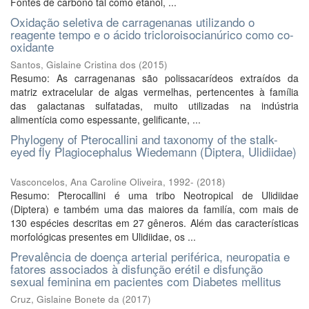
Fontes de carbono tal como etanol, ...
Oxidação seletiva de carragenanas utilizando o
reagente tempo e o ácido tricloroisocianúrico como co-
oxidante
Santos, Gislaine Cristina dos
(
2015
)
Resumo: As carragenanas são polissacarídeos extraídos da
matriz extracelular de algas vermelhas, pertencentes à família
das galactanas sulfatadas, muito utilizadas na indústria
alimentícia como espessante, gelificante, ...
Phylogeny of Pterocallini and taxonomy of the stalk-
eyed fly Plagiocephalus Wiedemann (Diptera, Ulidiidae)
Vasconcelos, Ana Caroline Oliveira, 1992-
(
2018
)
Resumo: Pterocallini é uma tribo Neotropical de Ulidiidae
(Diptera) e também uma das maiores da familía, com mais de
130 espécies descritas em 27 gêneros. Além das características
morfológicas presentes em Ulidiidae, os ...
Prevalência de doença arterial periférica, neuropatia e
fatores associados à disfunção erétil e disfunção
sexual feminina em pacientes com Diabetes mellitus
Cruz, Gislaine Bonete da
(
2017
)