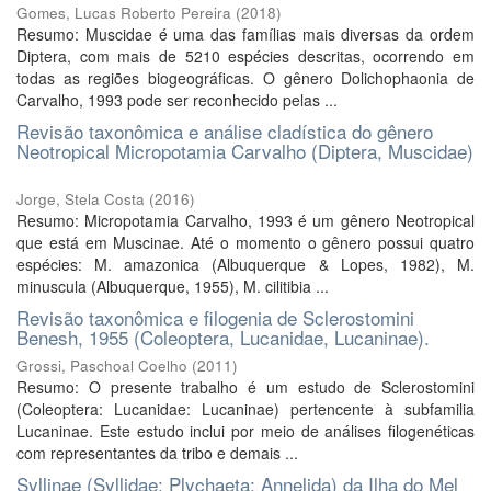
Gomes, Lucas Roberto Pereira
(
2018
)
Resumo: Muscidae é uma das famílias mais diversas da ordem
Diptera, com mais de 5210 espécies descritas, ocorrendo em
todas as regiões biogeográficas. O gênero Dolichophaonia de
Carvalho, 1993 pode ser reconhecido pelas ...
Revisão taxonômica e análise cladística do gênero
Neotropical Micropotamia Carvalho (Diptera, Muscidae)
Jorge, Stela Costa
(
2016
)
Resumo: Micropotamia Carvalho, 1993 é um gênero Neotropical
que está em Muscinae. Até o momento o gênero possui quatro
espécies: M. amazonica (Albuquerque & Lopes, 1982), M.
minuscula (Albuquerque, 1955), M. cilitibia ...
Revisão taxonômica e filogenia de Sclerostomini
Benesh, 1955 (Coleoptera, Lucanidae, Lucaninae).
Grossi, Paschoal Coelho
(
2011
)
Resumo: O presente trabalho é um estudo de Sclerostomini
(Coleoptera: Lucanidae: Lucaninae) pertencente à subfamilia
Lucaninae. Este estudo inclui por meio de análises filogenéticas
com representantes da tribo e demais ...
Syllinae (Syllidae; Plychaeta; Annelida) da Ilha do Mel