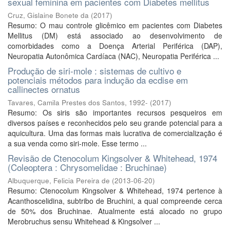
sexual feminina em pacientes com Diabetes mellitus
Cruz, Gislaine Bonete da
(
2017
)
Resumo: O mau controle glicêmico em pacientes com Diabetes
Mellitus (DM) está associado ao desenvolvimento de
comorbidades como a Doença Arterial Periférica (DAP),
Neuropatia Autonômica Cardíaca (NAC), Neuropatia Periférica ...
Produção de siri-mole : sistemas de cultivo e
potenciais métodos para indução da ecdise em
callinectes ornatus
Tavares, Camila Prestes dos Santos, 1992-
(
2017
)
Resumo: Os siris são importantes recursos pesqueiros em
diversos países e reconhecidos pelo seu grande potencial para a
aquicultura. Uma das formas mais lucrativa de comercialização é
a sua venda como siri-mole. Esse termo ...
Revisão de Ctenocolum Kingsolver & Whitehead, 1974
(Coleoptera : Chrysomelidae : Bruchinae)
Albuquerque, Felicia Pereira de
(
2013-06-20
)
Resumo: Ctenocolum Kingsolver & Whitehead, 1974 pertence à
Acanthoscelidina, subtribo de Bruchini, a qual compreende cerca
de 50% dos Bruchinae. Atualmente está alocado no grupo
Merobruchus sensu Whitehead & Kingsolver ...