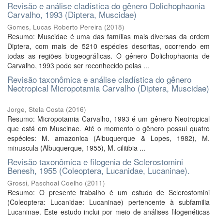
Revisão e análise cladística do gênero Dolichophaonia
Carvalho, 1993 (Diptera, Muscidae)
Gomes, Lucas Roberto Pereira
(
2018
)
Resumo: Muscidae é uma das famílias mais diversas da ordem
Diptera, com mais de 5210 espécies descritas, ocorrendo em
todas as regiões biogeográficas. O gênero Dolichophaonia de
Carvalho, 1993 pode ser reconhecido pelas ...
Revisão taxonômica e análise cladística do gênero
Neotropical Micropotamia Carvalho (Diptera, Muscidae)
Jorge, Stela Costa
(
2016
)
Resumo: Micropotamia Carvalho, 1993 é um gênero Neotropical
que está em Muscinae. Até o momento o gênero possui quatro
espécies: M. amazonica (Albuquerque & Lopes, 1982), M.
minuscula (Albuquerque, 1955), M. cilitibia ...
Revisão taxonômica e filogenia de Sclerostomini
Benesh, 1955 (Coleoptera, Lucanidae, Lucaninae).
Grossi, Paschoal Coelho
(
2011
)
Resumo: O presente trabalho é um estudo de Sclerostomini
(Coleoptera: Lucanidae: Lucaninae) pertencente à subfamilia
Lucaninae. Este estudo inclui por meio de análises filogenéticas