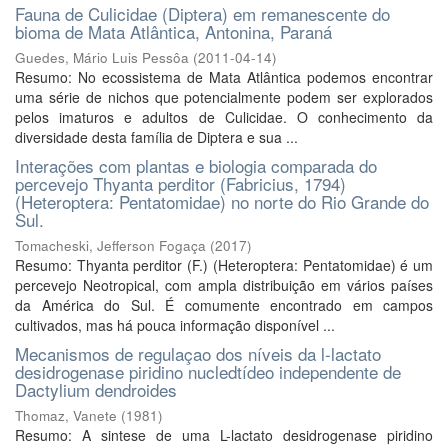
Fauna de Culicidae (Diptera) em remanescente do
bioma de Mata Atlântica, Antonina, Paraná
Guedes, Mário Luis Pessôa
(
2011-04-14
)
Resumo: No ecossistema de Mata Atlântica podemos encontrar
uma série de nichos que potencialmente podem ser explorados
pelos imaturos e adultos de Culicidae. O conhecimento da
diversidade desta família de Diptera e sua ...
Interações com plantas e biologia comparada do
percevejo Thyanta perditor (Fabricius, 1794)
(Heteroptera: Pentatomidae) no norte do Rio Grande do
Sul.
Tomacheski, Jefferson Fogaça
(
2017
)
Resumo: Thyanta perditor (F.) (Heteroptera: Pentatomidae) é um
percevejo Neotropical, com ampla distribuição em vários países
da América do Sul. É comumente encontrado em campos
cultivados, mas há pouca informação disponível ...
Mecanismos de regulaçao dos níveis da l-lactato
desidrogenase piridino nucledtídeo independente de
Dactylium dendroides
Thomaz, Vanete
(
1981
)
Resumo: A sintese de uma L-lactato desidrogenase piridino