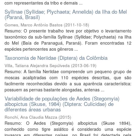
com representantes da tribo e demais ...
Syllinae (Syllidae; Plychaeta; Annelida) da Ilha do Mel
(Paraná, Brasil)
Gomes, Marco Antônio Bastos
(
2011-10-18
)
Resumo: O presente trabalho teve por objetivo o levantamento
taxonômico da sub-família Syllinae (Syllidae; Polychaeta) na Ilha
do Mel (Baía de Paranaguá, Paraná). Foram encontradas 12
espécies pertencentes aos gêneros ...
Taxonomia de Neriidae (Diptera) da Colômbia
Villa, Tatiana Alejandra Sepúlveda
(
2013-06-19
)
Resumo: A família Neriidae compreende um pequeno grupo de
moscas acaliptradas com 110 espécies descritas, que são
facilmente reconhecidas devido a sua aparência característica:
possuem as pernas bastante alongadas, antenas ...
Variabilidade de populações de Aedes (Stegomyia)
albopictus (Skuse, 1984) (Diptera: Culicidae) de
diferentes áreas urbanas
Ronchi, Ana Claudia Mazza
(
2015
)
Resumo: O Aedes (Stegomyia) albopictus (Skuse 1894),
conhecido como tigre asiático é considerado uma espécie
invasora em diferentes países, no Brasil foi detectada pela