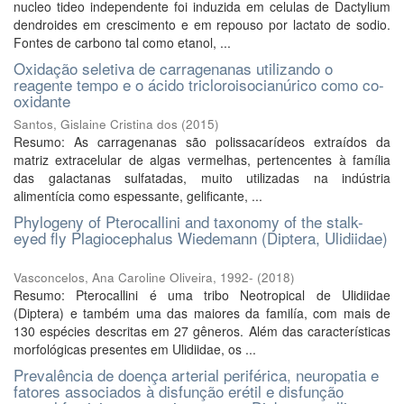
nucleo tideo independente foi induzida em celulas de Dactylium
dendroides em crescimento e em repouso por lactato de sodio.
Fontes de carbono tal como etanol, ...
Oxidação seletiva de carragenanas utilizando o
reagente tempo e o ácido tricloroisocianúrico como co-
oxidante
Santos, Gislaine Cristina dos
(
2015
)
Resumo: As carragenanas são polissacarídeos extraídos da
matriz extracelular de algas vermelhas, pertencentes à família
das galactanas sulfatadas, muito utilizadas na indústria
alimentícia como espessante, gelificante, ...
Phylogeny of Pterocallini and taxonomy of the stalk-
eyed fly Plagiocephalus Wiedemann (Diptera, Ulidiidae)
Vasconcelos, Ana Caroline Oliveira, 1992-
(
2018
)
Resumo: Pterocallini é uma tribo Neotropical de Ulidiidae
(Diptera) e também uma das maiores da familía, com mais de
130 espécies descritas em 27 gêneros. Além das características
morfológicas presentes em Ulidiidae, os ...
Prevalência de doença arterial periférica, neuropatia e
fatores associados à disfunção erétil e disfunção