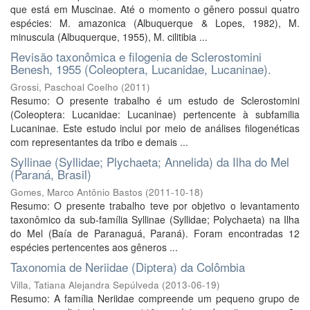
que está em Muscinae. Até o momento o gênero possui quatro
espécies: M. amazonica (Albuquerque & Lopes, 1982), M.
minuscula (Albuquerque, 1955), M. cilitibia ...
Revisão taxonômica e filogenia de Sclerostomini
Benesh, 1955 (Coleoptera, Lucanidae, Lucaninae).
Grossi, Paschoal Coelho
(
2011
)
Resumo: O presente trabalho é um estudo de Sclerostomini
(Coleoptera: Lucanidae: Lucaninae) pertencente à subfamilia
Lucaninae. Este estudo inclui por meio de análises filogenéticas
com representantes da tribo e demais ...
Syllinae (Syllidae; Plychaeta; Annelida) da Ilha do Mel
(Paraná, Brasil)
Gomes, Marco Antônio Bastos
(
2011-10-18
)
Resumo: O presente trabalho teve por objetivo o levantamento
taxonômico da sub-família Syllinae (Syllidae; Polychaeta) na Ilha
do Mel (Baía de Paranaguá, Paraná). Foram encontradas 12
espécies pertencentes aos gêneros ...
Taxonomia de Neriidae (Diptera) da Colômbia
Villa, Tatiana Alejandra Sepúlveda
(
2013-06-19
)
Resumo: A família Neriidae compreende um pequeno grupo de