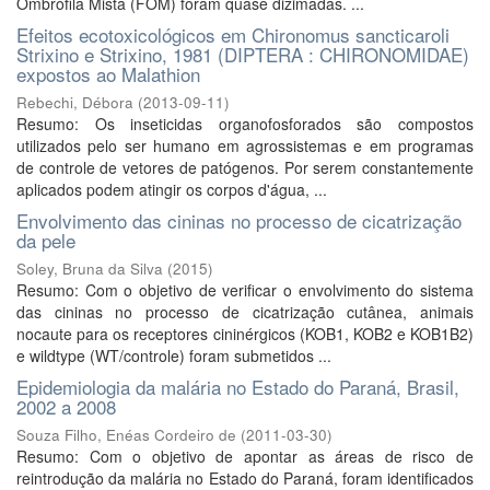
Ombrófila Mista (FOM) foram quase dizimadas. ...
Efeitos ecotoxicológicos em Chironomus sancticaroli
Strixino e Strixino, 1981 (DIPTERA : CHIRONOMIDAE)
expostos ao Malathion
Rebechi, Débora
(
2013-09-11
)
Resumo: Os inseticidas organofosforados são compostos
utilizados pelo ser humano em agrossistemas e em programas
de controle de vetores de patógenos. Por serem constantemente
aplicados podem atingir os corpos d'água, ...
Envolvimento das cininas no processo de cicatrização
da pele
Soley, Bruna da Silva
(
2015
)
Resumo: Com o objetivo de verificar o envolvimento do sistema
das cininas no processo de cicatrização cutânea, animais
nocaute para os receptores cininérgicos (KOB1, KOB2 e KOB1B2)
e wildtype (WT/controle) foram submetidos ...
Epidemiologia da malária no Estado do Paraná, Brasil,
2002 a 2008
Souza Filho, Enéas Cordeiro de
(
2011-03-30
)
Resumo: Com o objetivo de apontar as áreas de risco de
reintrodução da malária no Estado do Paraná, foram identificados