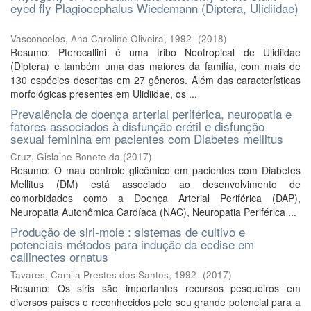
eyed fly Plagiocephalus Wiedemann (Diptera, Ulidiidae)
Vasconcelos, Ana Caroline Oliveira, 1992-
(
2018
)
Resumo: Pterocallini é uma tribo Neotropical de Ulidiidae
(Diptera) e também uma das maiores da familía, com mais de
130 espécies descritas em 27 gêneros. Além das características
morfológicas presentes em Ulidiidae, os ...
Prevalência de doença arterial periférica, neuropatia e
fatores associados à disfunção erétil e disfunção
sexual feminina em pacientes com Diabetes mellitus
Cruz, Gislaine Bonete da
(
2017
)
Resumo: O mau controle glicêmico em pacientes com Diabetes
Mellitus (DM) está associado ao desenvolvimento de
comorbidades como a Doença Arterial Periférica (DAP),
Neuropatia Autonômica Cardíaca (NAC), Neuropatia Periférica ...
Produção de siri-mole : sistemas de cultivo e
potenciais métodos para indução da ecdise em
callinectes ornatus
Tavares, Camila Prestes dos Santos, 1992-
(
2017
)
Resumo: Os siris são importantes recursos pesqueiros em
diversos países e reconhecidos pelo seu grande potencial para a