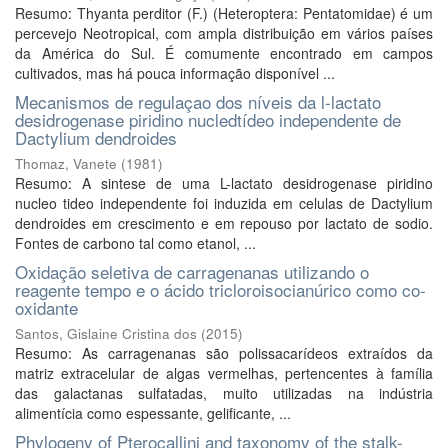
Resumo: Thyanta perditor (F.) (Heteroptera: Pentatomidae) é um
percevejo Neotropical, com ampla distribuição em vários países
da América do Sul. É comumente encontrado em campos
cultivados, mas há pouca informação disponível ...
Mecanismos de regulaçao dos níveis da l-lactato
desidrogenase piridino nucledtídeo independente de
Dactylium dendroides
Thomaz, Vanete
(
1981
)
Resumo: A sintese de uma L-lactato desidrogenase piridino
nucleo tideo independente foi induzida em celulas de Dactylium
dendroides em crescimento e em repouso por lactato de sodio.
Fontes de carbono tal como etanol, ...
Oxidação seletiva de carragenanas utilizando o
reagente tempo e o ácido tricloroisocianúrico como co-
oxidante
Santos, Gislaine Cristina dos
(
2015
)
Resumo: As carragenanas são polissacarídeos extraídos da
matriz extracelular de algas vermelhas, pertencentes à família
das galactanas sulfatadas, muito utilizadas na indústria
alimentícia como espessante, gelificante, ...
Phylogeny of Pterocallini and taxonomy of the stalk-