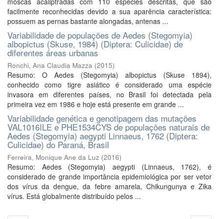
moscas acaliptradas com 110 espécies descritas, que são
facilmente reconhecidas devido a sua aparência característica:
possuem as pernas bastante alongadas, antenas ...
Variabilidade de populações de Aedes (Stegomyia)
albopictus (Skuse, 1984) (Diptera: Culicidae) de
diferentes áreas urbanas
Ronchi, Ana Claudia Mazza
(
2015
)
Resumo: O Aedes (Stegomyia) albopictus (Skuse 1894),
conhecido como tigre asiático é considerado uma espécie
invasora em diferentes países, no Brasil foi detectada pela
primeira vez em 1986 e hoje está presente em grande ...
Variabilidade genética e genotipagem das mutações
VAL1016ILE e PHE1534CYS de populações naturais de
Aedes (Stegomyia) aegypti Linnaeus, 1762 (Diptera:
Culicidae) do Paraná, Brasil
Ferreira, Monique Ane da Luz
(
2016
)
Resumo: Aedes (Stegomyia) aegypti (Linnaeus, 1762), é
considerado de grande importância epidemiológica por ser vetor
dos vírus da dengue, da febre amarela, Chikungunya e Zika
vírus. Está globalmente distribuído pelos ...