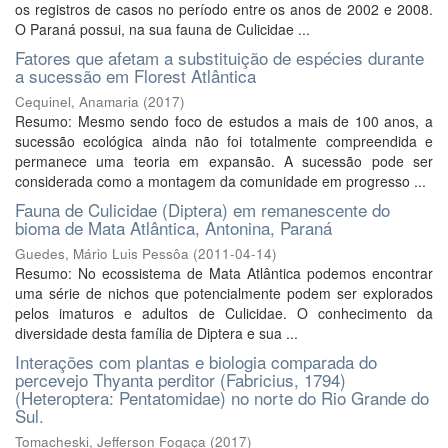
os registros de casos no período entre os anos de 2002 e 2008.
O Paraná possui, na sua fauna de Culicidae ...
Fatores que afetam a substituição de espécies durante
a sucessão em Florest Atlântica
Cequinel, Anamaria
(
2017
)
Resumo: Mesmo sendo foco de estudos a mais de 100 anos, a
sucessão ecológica ainda não foi totalmente compreendida e
permanece uma teoria em expansão. A sucessão pode ser
considerada como a montagem da comunidade em progresso ...
Fauna de Culicidae (Diptera) em remanescente do
bioma de Mata Atlântica, Antonina, Paraná
Guedes, Mário Luis Pessôa
(
2011-04-14
)
Resumo: No ecossistema de Mata Atlântica podemos encontrar
uma série de nichos que potencialmente podem ser explorados
pelos imaturos e adultos de Culicidae. O conhecimento da
diversidade desta família de Diptera e sua ...
Interações com plantas e biologia comparada do
percevejo Thyanta perditor (Fabricius, 1794)
(Heteroptera: Pentatomidae) no norte do Rio Grande do
Sul.
Tomacheski, Jefferson Fogaça
(
2017
)