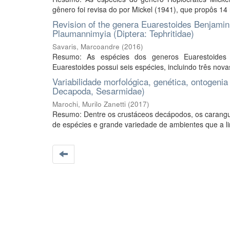
gênero foi revisa do por Mickel (1941), que propôs 14
Revision of the genera Euarestoides Benjamin
Plaumannimyia (Diptera: Tephritidae)
Savaris, Marcoandre
(
2016
)
Resumo: As espécies dos generos Euarestoides B
Euarestoides possui seis espécies, incluindo três nova
Variabilidade morfológica, genética, ontogenia
Decapoda, Sesarmidae)
Marochi, Murilo Zanetti
(
2017
)
Resumo: Dentre os crustáceos decápodos, os carang
de espécies e grande variedade de ambientes que a lin