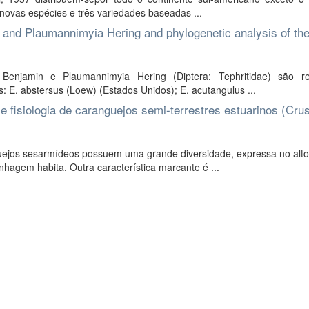
 novas espécies e três variedades baseadas ...
 and Plaumannimyia Hering and phylogenetic analysis of th
enjamin e Plaumannimyia Hering (Diptera: Tephritidae) são re
s: E. abstersus (Loew) (Estados Unidos); E. acutangulus ...
 e fisiologia de caranguejos semi-terrestres estuarinos (Cru
uejos sesarmídeos possuem uma grande diversidade, expressa no alt
hagem habita. Outra característica marcante é ...