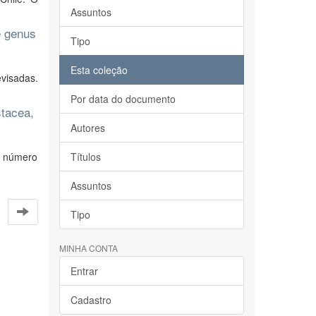
Assuntos
e genus
Tipo
Esta coleção
visadas.
Por data do documento
stacea,
Autores
o número
Títulos
Assuntos
Tipo
MINHA CONTA
Entrar
Cadastro