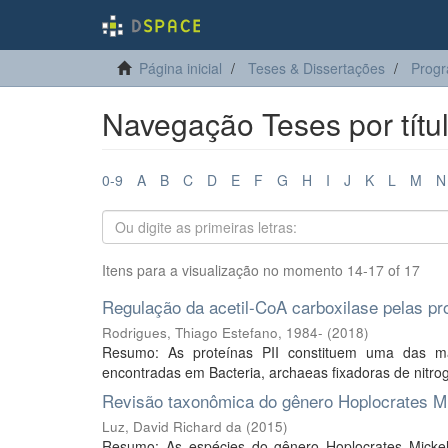
Página inicial
Teses & Dissertações
Progr
Navegação Teses por títu
0-9
A
B
C
D
E
F
G
H
I
J
K
L
M
N
Itens para a visualização no momento 14-17 of 17
Regulação da acetil-CoA carboxilase pelas pro
Rodrigues, Thiago Estefano, 1984-
(
2018
)
Resumo: As proteínas PII constituem uma das mais
encontradas em Bacteria, archaeas fixadoras de nitrogên
Revisão taxonômica do gênero Hoplocrates Mi
Luz, David Richard da
(
2015
)
Resumo: As espécies do gênero Hoplocrates Mickel,