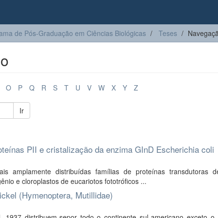
ama de Pós-Graduação em Ciências Biológicas
Teses
Navegação
lo
O
P
Q
R
S
T
U
V
W
X
Y
Z
Ir
teínas PII e cristalização da enzima GInD Escherichia coli
 amplamente distribuídas famílias de proteínas transdutoras de
io e cloroplastos de eucariotos fototróficos ...
ckel (Hymenoptera, Mutillidae)
 1937 distribuem-sepor todo o continente sul-americano exceto o 