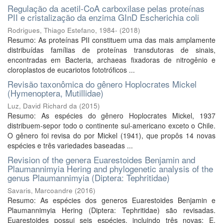
Regulação da acetil-CoA carboxilase pelas proteínas
PII e cristalização da enzima GInD Escherichia coli
Rodrigues, Thiago Estefano, 1984-
(
2018
)
Resumo: As proteínas PII constituem uma das mais amplamente
distribuídas famílias de proteínas transdutoras de sinais,
encontradas em Bacteria, archaeas fixadoras de nitrogênio e
cloroplastos de eucariotos fototróficos ...
Revisão taxonômica do gênero Hoplocrates Mickel
(Hymenoptera, Mutillidae)
Luz, David Richard da
(
2015
)
Resumo: As espécies do gênero Hoplocrates Mickel, 1937
distribuem-sepor todo o continente sul-americano exceto o Chile.
O gênero foi revisa do por Mickel (1941), que propôs 14 novas
espécies e três variedades baseadas ...
Revision of the genera Euarestoides Benjamin and
Plaumannimyia Hering and phylogenetic analysis of the
genus Plaumannimyia (Diptera: Tephritidae)
Savaris, Marcoandre
(
2016
)
Resumo: As espécies dos generos Euarestoides Benjamin e
Plaumannimyia Hering (Diptera: Tephritidae) são revisadas.
Euarestoides possui seis espécies, incluindo três novas: E.