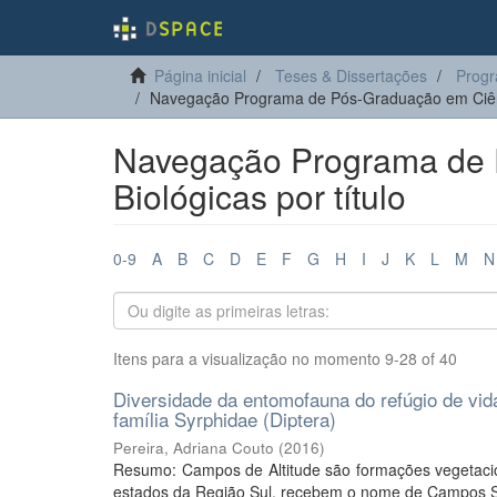
Página inicial
Teses & Dissertações
Progr
Navegação Programa de Pós-Graduação em Ciênci
Navegação Programa de 
Biológicas por título
0-9
A
B
C
D
E
F
G
H
I
J
K
L
M
N
Itens para a visualização no momento 9-28 of 40
Diversidade da entomofauna do refúgio de vid
família Syrphidae (Diptera)
Pereira, Adriana Couto
(
2016
)
Resumo: Campos de Altitude são formações vegetacion
estados da Região Sul, recebem o nome de Campos Sul