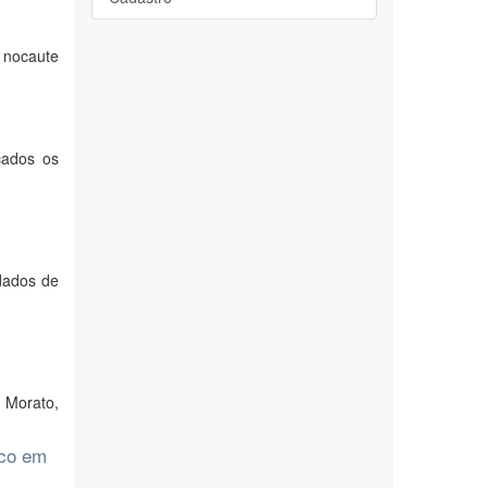
 nocaute
cados os
dados de
 Morato,
ico em