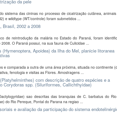
trização da pele
do sistema das cininas no processo de cicatrização cutânea, animais
) e wildtype (WT/controle) foram submetidos ...
, Brasil, 2002 a 2008
co de reintrodução da malária no Estado do Paraná, foram identifi
 2008. O Paraná possui, na sua fauna de Culicidae ...
 (Hymenoptera, Apoidea) da Ilha do Mel, planicie litoranea
tivas
s e comparada a outra de uma área próxima, situada no continente (
iva, fenologia e visitas as Flores. Amostragens ...
Platyhelminthes) com descrição de quatro espécies e a
o Corydoras spp. (Siluriformes, Callichthyidae)
actylogyridae) sao descritas das branquias de C. barbatus do Rio
) do Rio Pereque, Pontal do Parana na regiao ...
oriais e avaliação da participação do sistema endotelinérg