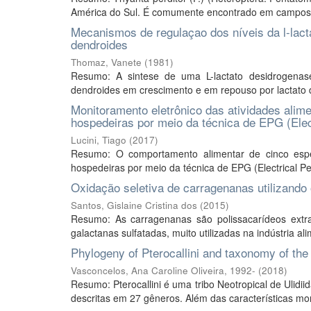
América do Sul. É comumente encontrado em campos cu
Mecanismos de regulaçao dos níveis da l-lact
dendroides
Thomaz, Vanete
(
1981
)
Resumo: A sintese de uma L-lactato desidrogenase
dendroides em crescimento e em repouso por lactato de
Monitoramento eletrônico das atividades alim
hospedeiras por meio da técnica de EPG (Elec
Lucini, Tiago
(
2017
)
Resumo: O comportamento alimentar de cinco espéc
hospedeiras por meio da técnica de EPG (Electrical Pen
Oxidação seletiva de carragenanas utilizando 
Santos, Gislaine Cristina dos
(
2015
)
Resumo: As carragenanas são polissacarídeos extraí
galactanas sulfatadas, muito utilizadas na indústria ali
Phylogeny of Pterocallini and taxonomy of the
Vasconcelos, Ana Caroline Oliveira, 1992-
(
2018
)
Resumo: Pterocallini é uma tribo Neotropical de Ulid
descritas em 27 gêneros. Além das características morf