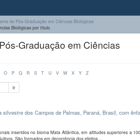
ama de Pós-Graduação em Ciências Biológicas
as Biológicas por título
Pós-Graduação em Ciências
O
P
Q
R
S
T
U
V
W
X
Y
Z
Ir
a silvestre dos Campos de Palmas, Paraná, Brasil, com ênf
ais inseridos no bioma Mata Atlântica, em altitudes superiores a 10
inos. São formados em decorrência dos efeitos ...