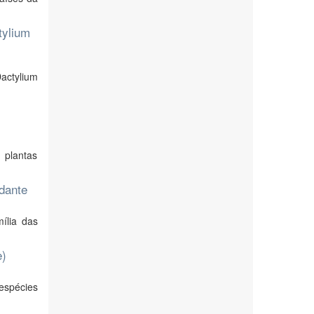
tylium
actylium
 plantas
idante
ília das
e)
 espécies