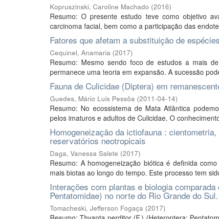
Kopruszinski, Caroline Machado
(
2016
)
Resumo: O presente estudo teve como objetivo ava
carcinoma facial, bem como a participação das endotel
Fatores que afetam a substituição de espécie
Cequinel, Anamaria
(
2017
)
Resumo: Mesmo sendo foco de estudos a mais de 1
permanece uma teoria em expansão. A sucessão pode
Fauna de Culicidae (Diptera) em remanescente
Guedes, Mário Luis Pessôa
(
2011-04-14
)
Resumo: No ecossistema de Mata Atlântica podemos
pelos imaturos e adultos de Culicidae. O conhecimento 
Homogeneização da ictiofauna : cientometria,
reservatórios neotropicais
Daga, Vanessa Salete
(
2017
)
Resumo: A homogeneização biótica é definida como o
mais biotas ao longo do tempo. Este processo tem sid
Interações com plantas e biologia comparada d
Pentatomidae) no norte do Rio Grande do Sul.
Tomacheski, Jefferson Fogaça
(
2017
)
Resumo: Thyanta perditor (F.) (Heteroptera: Pentatom