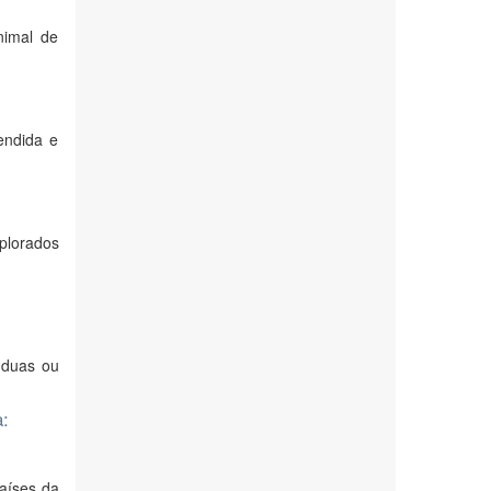
nimal de
endida e
plorados
 duas ou
a:
países da