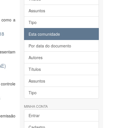
Assuntos
as como a
Tipo
18
Esta comunidade
Por data do documento
presentam
Autores
AE)
Títulos
Assuntos
controle
Tipo
s
MINHA CONTA
Entrar
a emissão
Cadastro