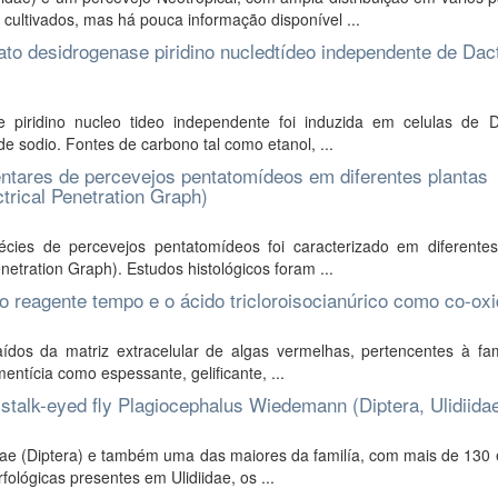
ltivados, mas há pouca informação disponível ...
ato desidrogenase piridino nucledtídeo independente de Dac
 piridino nucleo tideo independente foi induzida em celulas de D
 sodio. Fontes de carbono tal como etanol, ...
entares de percevejos pentatomídeos em diferentes plantas
trical Penetration Graph)
ies de percevejos pentatomídeos foi caracterizado em diferentes
etration Graph). Estudos histológicos foram ...
o reagente tempo e o ácido tricloroisocianúrico como co-ox
dos da matriz extracelular de algas vermelhas, pertencentes à fam
mentícia como espessante, gelificante, ...
 stalk-eyed fly Plagiocephalus Wiedemann (Diptera, Ulidiida
iidae (Diptera) e também uma das maiores da familía, com mais de 130
ológicas presentes em Ulidiidae, os ...