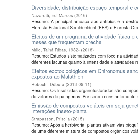
Diversidade, distribuição espaço-temporal e 
Nazaretti, Edi Marcos
(
2016
)
Resumo: A principal ameaça aos anfíbios é a destrui
Floresta Estacional Semidecidual (FES) e Floresta Om
Efeitos de um programa de atividade física 
meses que frequentam creche
Mélo, Tainá Ribas, 1982-
(
2018
)
Resumo: Estudos sistematizados com foco na atividad
diferentes lacunas quanto à intensidade e atividades r
Efeitos ecotoxicológicos em Chironomus sanc
expostos ao Malathion
Rebechi, Débora
(
2013-09-11
)
Resumo: Os inseticidas organofosforados são compos
de vetores de patógenos. Por serem constantemente ap
Emissão de compostos voláteis em soja geneti
interações inseto-planta
Strapasson, Priscila
(
2015
)
Resumo: Após a herbivoria, plantas ativam vias bioqu
de uma diferente mistura de compostos orgânicos volá