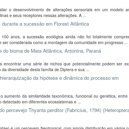
liar o desenvolvimento de alterações sensoriais em um modelo a
inas e seus receptores nessas alterações. A ...
s durante a sucessão em Florest Atlântica
00 anos, a sucessão ecológica ainda não foi totalmente compre
 ser considerada como a montagem da comunidade em progresso ...
 do bioma de Mata Atlântica, Antonina, Paraná
 encontrar uma série de nichos que potencialmente podem ser ex
da diversidade desta família de Diptera e sua ...
 hierarquização da hipótese e dinâmica do processo em
 aumento da similaridade taxonômica, funcional ou genética, entre
o detectado em diferentes ecossistemas e ...
o percevejo Thyanta perditor (Fabricius, 1794) (Heteropter
idae) é um percevejo Neotropical, com ampla distribuição em vários 