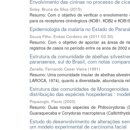
Envolvimento das cininas no processo de cica
Soley, Bruna da Silva
(
2015
)
Resumo: Com o objetivo de verificar o envolvimento 
para os receptores cininérgicos (KOB1, KOB2 e KOB1B2
Epidemiologia da malária no Estado do Paraná
Souza Filho, Enéas Cordeiro de
(
2011-03-30
)
Resumo: Com o objetivo de apontar as áreas de ris
registros de casos no período entre os anos de 2002 e
Estrutura da comunidade de abelhas silvestres
paranaense, sul do Brasil, com notas compara
Zanella, Fernando Cesar Vieira
(
1991
)
Resumo: Uma comunidade insular de abelhas silvestre
LAROCA, 1974), quanto a diversidade, abundancia relat
Estrutura das comunidades de Monogenoidea (
distribuição das espécies hospedeiras : model
Popazoglo, Flavio
(
2003
)
Resumo: Duas novas especies de Philocorydoras (D
Guaraquecaba e Corydoras macropterus (Callichthyidae
Estudo do desenvolvimento de alterações sens
um modelo experimental de carcinoma facial