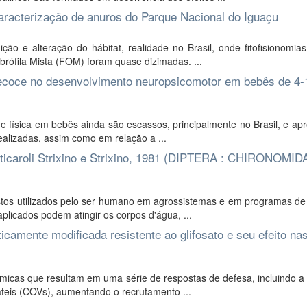
caracterização de anuros do Parque Nacional do Iguaçu
ção e alteração do hábitat, realidade no Brasil, onde fitofisionomi
brófila Mista (FOM) foram quase dizimadas. ...
precoce no desenvolvimento neuropsicomotor em bebês de 4-
e física em bebês ainda são escassos, principalmente no Brasil, e a
ealizadas, assim como em relação a ...
ticaroli Strixino e Strixino, 1981 (DIPTERA : CHIRONOMID
tos utilizados pelo ser humano em agrossistemas e em programas de 
licados podem atingir os corpos d'água, ...
camente modificada resistente ao glifosato e seu efeito na
ímicas que resultam em uma série de respostas de defesa, incluindo 
teis (COVs), aumentando o recrutamento ...