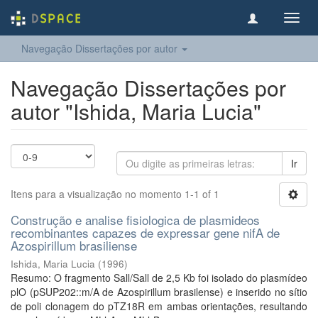
Toggl
navig
Navegação Dissertações por autor
Navegação Dissertações por
autor "Ishida, Maria Lucia"
Ir
Itens para a visualização no momento 1-1 of 1
Construção e analise fisiologica de plasmideos
recombinantes capazes de expressar gene nifA de
Azospirillum brasiliense
Ishida, Maria Lucia
(
1996
)
Resumo: O fragmento Sall/Sall de 2,5 Kb foi isolado do plasmídeo
plO (pSUP202::m/A de Azospirillum brasilense) e inserido no sítio
de poli clonagem do pTZ18R em ambas orientações, resultando