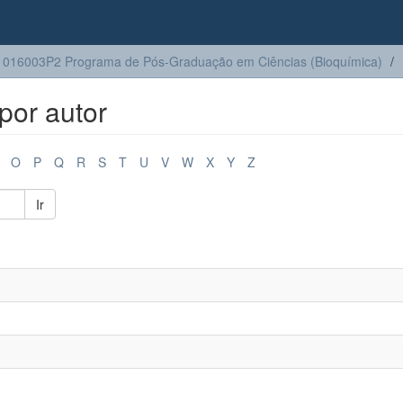
016003P2 Programa de Pós-Graduação em Ciências (Bioquímica)
por autor
O
P
Q
R
S
T
U
V
W
X
Y
Z
Ir