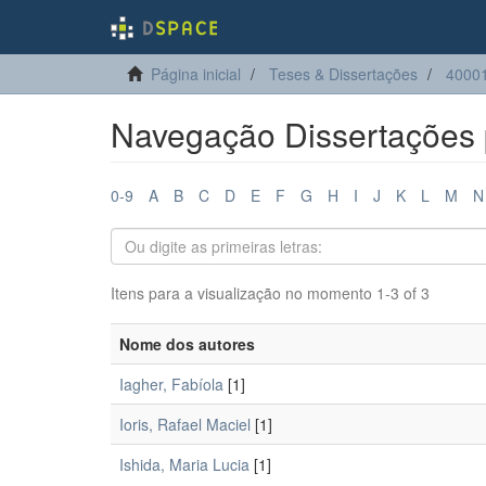
Página inicial
Teses & Dissertações
40001
Navegação Dissertações 
0-9
A
B
C
D
E
F
G
H
I
J
K
L
M
N
Itens para a visualização no momento 1-3 of 3
Nome dos autores
Iagher, Fabíola
[1]
Ioris, Rafael Maciel
[1]
Ishida, Maria Lucia
[1]