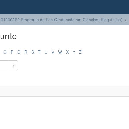
016003P2 Programa de Pós-Graduação em Ciências (Bioquímica)
unto
O
P
Q
R
S
T
U
V
W
X
Y
Z
Ir