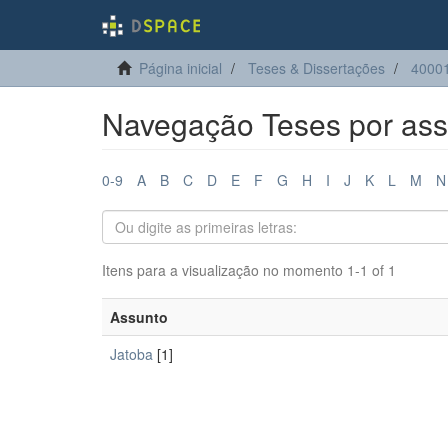
Página inicial
Teses & Dissertações
40001
Navegação Teses por ass
0-9
A
B
C
D
E
F
G
H
I
J
K
L
M
N
Itens para a visualização no momento 1-1 of 1
Assunto
Jatoba
[1]