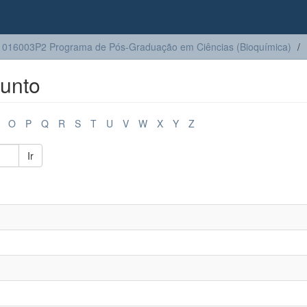
016003P2 Programa de Pós-Graduação em Ciências (Bioquímica)
unto
O
P
Q
R
S
T
U
V
W
X
Y
Z
Ir