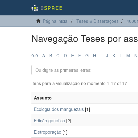
Página inicial
Teses & Dissertações
40001
Navegação Teses por ass
0-9
A
B
C
D
E
F
G
H
I
J
K
L
M
N
Itens para a visualização no momento 1-17 of 17
Assunto
Ecologia dos manguezais
[1]
Edição genética
[2]
Eletroporação
[1]