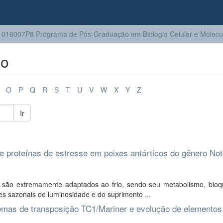
016007P8 Programa de Pós-Graduação em Biologia Celular e Molecu
lo
O
P
Q
R
S
T
U
V
W
X
Y
Z
Ir
e proteínas de estresse em peixes antárticos do gênero Not
 são extremamente adaptados ao frio, sendo seu metabolismo, bioq
ões sazonais de luminosidade e do suprimento ...
emas de transposição TC1/Mariner e evolução de elementos