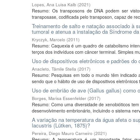
Lopes, Ana Luisa Kalb
(
2021
)
Resumo: Os transposons de DNA podem ser vistos
transposase, codificada pelo transposon, capaz de reco
Treinamento de salto e natação associado à 
tumoral e atenua a instalação da Síndrome d
Kryczyk, Marcelo
(
2011
)
Resumo: Caquexia é um quadro de catabolismo intens
terços dos indivíduos com câncer terminal. Simples m
Uso de dispositivos eletrônicos e padrões do 
Anacleto, Tâmile Stella
(
2017
)
Resumo: Pesquisas em todo o mundo têm indicado a a
sendo que o hábito de uso de dispositivos eletrônicos t
Uso de embrião de ave (Gallus gallus) como 
Borges, Marisa Essenfelder
(
2017
)
Resumo: Como uma diversidade de xenobióticos tem s
desenvolvimento embrionário, incluindo o sistema nerv
A variação na temperatura da água afeta o su
lacustris (Lütken, 1875)?
Pereira, Diego Mauro Carneiro
(
2021
)
Resumo: A temperatura é um importante fator que