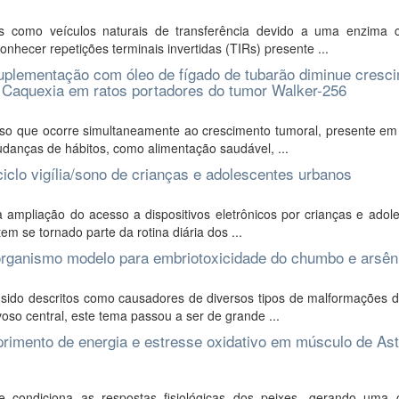
 como veículos naturais de transferência devido a uma enzima
nhecer repetições terminais invertidas (TIRs) presente ...
suplementação com óleo de fígado de tubarão diminue cresc
a Caquexia em ratos portadores do tumor Walker-256
o que ocorre simultaneamente ao crescimento tumoral, presente em 
udanças de hábitos, como alimentação saudável, ...
ciclo vigília/sono de crianças e adolescentes urbanos
mpliação do acesso a dispositivos eletrônicos por crianças e adole
em se tornado parte da rotina diária dos ...
organismo modelo para embriotoxicidade do chumbo e arsên
ido descritos como causadores de diversos tipos de malformações d
oso central, este tema passou a ser de grande ...
primento de energia e estresse oxidativo em músculo de As
 condiciona as respostas fisiológicas dos peixes, gerando uma 