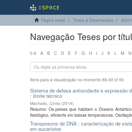
Página inicial
Teses & Dissertações
40001
Navegação Teses por títu
0-9
A
B
C
D
E
F
G
H
I
J
K
L
M
N
Itens para a visualização no momento 88-93 of 93
Sistema de defesa antioxidante e expressão d
: limite técnico
Machado, Cintia
(
2014
)
Resumo: Os peixes que habitam o Oceano Antártico
fisiológico, eficiente em baixas temperaturas. Oscilaç
Transposons de DNA : caracterização de sist
em eucariotos