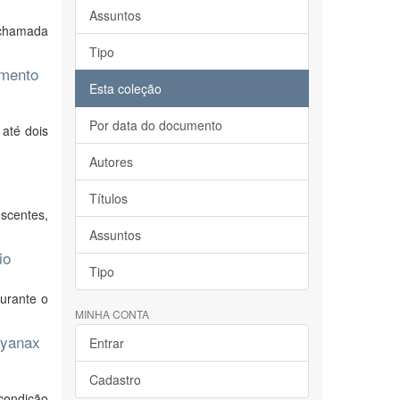
Assuntos
 chamada
Tipo
imento
Esta coleção
Por data do documento
até dois
Autores
Títulos
scentes,
Assuntos
io
Tipo
urante o
MINHA CONTA
tyanax
Entrar
Cadastro
condição